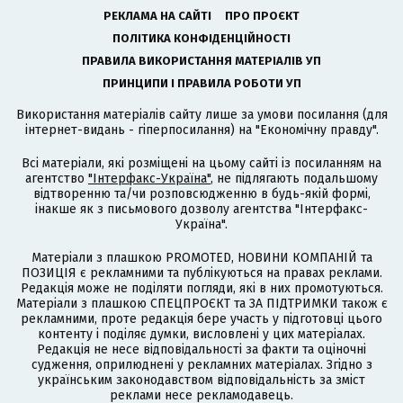
РЕКЛАМА НА САЙТІ
ПРО ПРОЄКТ
ПОЛІТИКА КОНФІДЕНЦІЙНОСТІ
ПРАВИЛА ВИКОРИСТАННЯ МАТЕРІАЛІВ УП
ПРИНЦИПИ І ПРАВИЛА РОБОТИ УП
Використання матеріалів сайту лише за умови посилання (для
інтернет-видань - гіперпосилання) на "Економічну правду".
Всі матеріали, які розміщені на цьому сайті із посиланням на
агентство
"Інтерфакс-Україна"
, не підлягають подальшому
відтворенню та/чи розповсюдженню в будь-якій формі,
інакше як з письмового дозволу агентства "Інтерфакс-
Україна".
Матеріали з плашкою PROMOTED, НОВИНИ КОМПАНІЙ та
ПОЗИЦІЯ є рекламними та публікуються на правах реклами.
Редакція може не поділяти погляди, які в них промотуються.
Матеріали з плашкою СПЕЦПРОЄКТ та ЗА ПІДТРИМКИ також є
рекламними, проте редакція бере участь у підготовці цього
контенту і поділяє думки, висловлені у цих матеріалах.
Редакція не несе відповідальності за факти та оціночні
судження, оприлюднені у рекламних матеріалах. Згідно з
українським законодавством відповідальність за зміст
реклами несе рекламодавець.