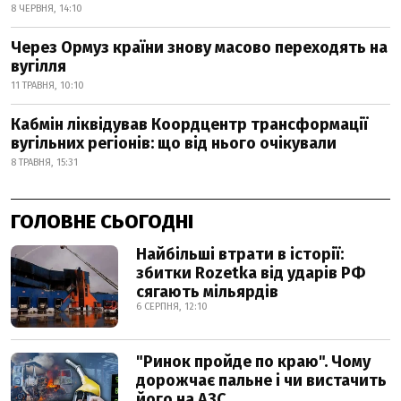
8 ЧЕРВНЯ, 14:10
Через Ормуз країни знову масово переходять на
вугілля
11 ТРАВНЯ, 10:10
Кабмін ліквідував Коордцентр трансформації
вугільних регіонів: що від нього очікували
8 ТРАВНЯ, 15:31
ГОЛОВНЕ СЬОГОДНІ
Найбільші втрати в історії:
збитки Rozetka від ударів РФ
сягають мільярдів
6 СЕРПНЯ, 12:10
"Ринок пройде по краю". Чому
дорожчає пальне і чи вистачить
його на АЗС