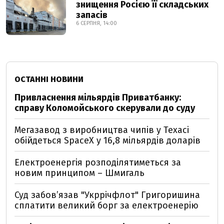
знищення Росією її складських
запасів
6 СЕРПНЯ, 14:00
ОСТАННІ НОВИНИ
Привласнення мільярдів Приватбанку:
справу Коломойського скерували до суду
Мегазавод з виробництва чипів у Техасі
обійдеться SpaceX у 16,8 мільярдів доларів
Електроенергія розподілятиметься за
новим принципом – Шмигаль
Суд забов’язав "Укррічфлот" Григоришина
сплатити великий борг за електроенерію