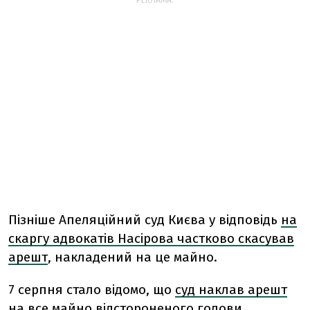
РЕКЛАМА:
Пізніше Апеляційний суд Києва у відповідь
на
скаргу адвокатів Насірова частково скасував
арешт
, накладений на це майно.
7 серпня стало відомо, що
суд наклав арешт
на все майно
відстороненого голови