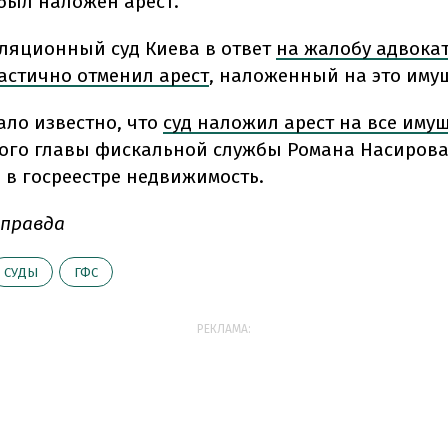
был наложен арест.
ляционный суд Киева в ответ
на жалобу адвока
астично отменил арест
, наложенный на это иму
тало известно, что
суд наложил арест на все иму
ого главы фискальной службы Романа Насирова
в госреестре недвижимость.
 правда
СУДЫ
ГФС
РЕКЛАМА: