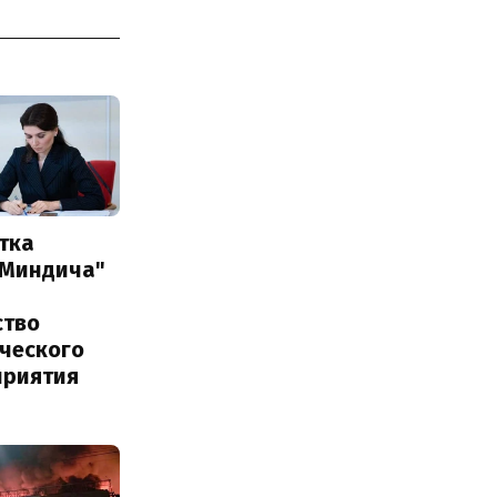
тка
 Миндича"
ство
ического
приятия