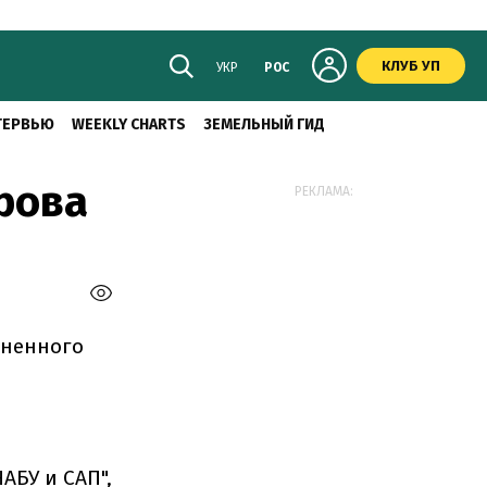
КЛУБ УП
УКР
РОС
ТЕРВЬЮ
WEEKLY CHARTS
ЗЕМЕЛЬНЫЙ ГИД
рова
РЕКЛАМА:
аненного
АБУ и САП",