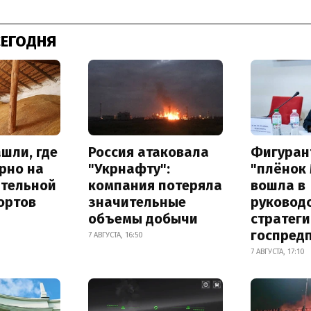
СЕГОДНЯ
шли, где
Россия атаковала
Фигуран
рно на
"Укрнафту":
"плёнок
ительной
компания потеряла
вошла в
ортов
значительные
руковод
объемы добычи
стратег
госпред
7 АВГУСТА, 16:50
7 АВГУСТА, 17:10