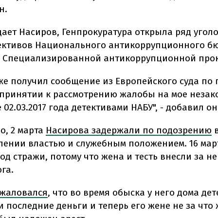
н.
дает Насиров, Генпрокуратура открыла ряд угол
ективов Национального антикоррупционного б
 Специализированной антикоррупционной прок
уже получил сообщение из Европейского суда по
 принятии к рассмотрению жалобы на мое незак
02.03.2017 года детективами НАБУ", - добавил он
о, 2 марта
Насирова задержали по подозрению
лении властью и служебным положением. 16 мар
д стражи, потому что жена и тесть внесли за не
га.
ожаловался
, что во время обыска у него дома де
 последние деньги и теперь его жене не за что 