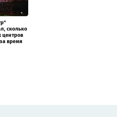
тр"
л, сколько
х центров
за время