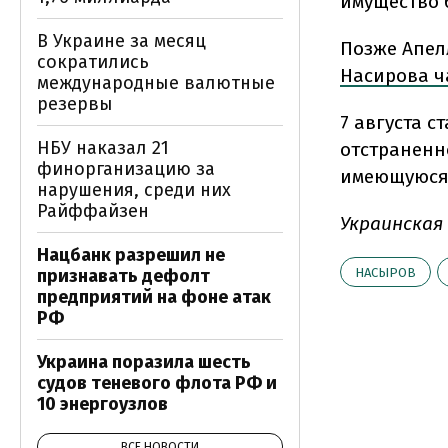
имущество 
В Украине за месяц
Позже Апел
сократились
Насирова ч
международные валютные
резервы
7 августа с
НБУ наказал 21
отстраненн
финорганизацию за
имеющуюся 
нарушения, среди них
Райффайзен
Украинская
Нацбанк разрешил не
признавать дефолт
НАСЫРОВ
предприятий на фоне атак
РФ
Украина поразила шесть
судов теневого флота РФ и
10 энергоузлов
ВСЕ НОВОСТИ