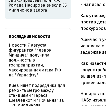
За экс-председателя ГФС
- написал о
Романа Насирова внесли 55
миллионов залога
Как утверж
против дет
прокуроров
ПОСЛЕДНИЕ НОВОСТИ
"Сейчас я 
Новости 7 августа:
человека о
фигурантка "плёнок
задержание 
Миндича" получила
должность в
Как известн
госпредприятии,
злоупотреб
массированная атака РФ
на "Укрнафту"
вышел из-по
гривен зало
Киев ищет подрядчика для
ремонта метро между
Насиров п
станциями "Тараса
НАБУ изъяли
Шевченко" и "Почайна" за
1,76 миллиарда