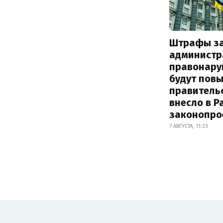
Штрафы з
администр
правонару
будут пов
правитель
внесло в Р
законопро
7 АВГУСТА, 11:23