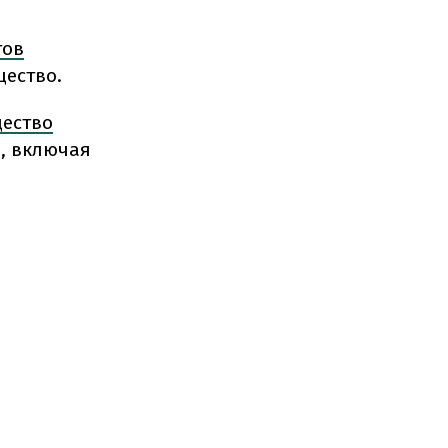
тов
щество.
щество
, включая