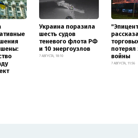
а
Украина поразила
"Эпицен
ативные
шесть судов
рассказа
шения
теневого флота РФ
торговы
ышены:
и 10 энергоузлов
потерял 
ство
войны
7 АВГУСТА, 18:10
аду
7 АВГУСТА, 11:56
ект