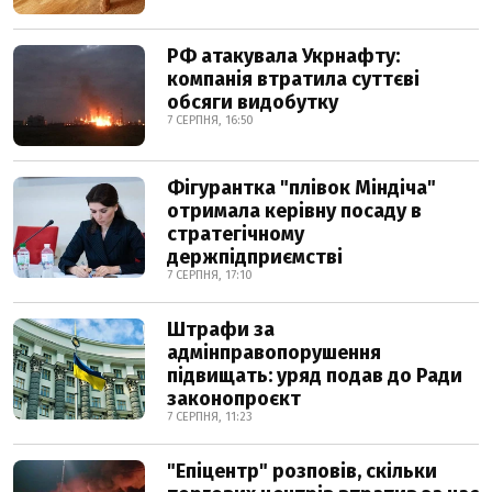
РФ атакувала Укрнафту:
компанія втратила суттєві
обсяги видобутку
7 СЕРПНЯ, 16:50
Фігурантка "плівок Міндіча"
отримала керівну посаду в
стратегічному
держпідприємстві
7 СЕРПНЯ, 17:10
Штрафи за
адмінправопорушення
підвищать: уряд подав до Ради
законопроєкт
7 СЕРПНЯ, 11:23
"Епіцентр" розповів, скільки