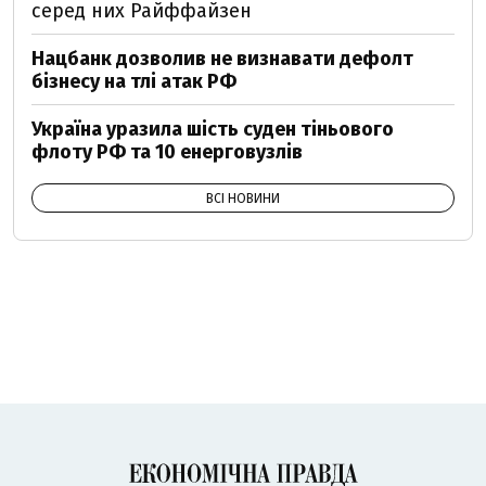
серед них Райффайзен
Нацбанк дозволив не визнавати дефолт
бізнесу на тлі атак РФ
Україна уразила шість суден тіньового
флоту РФ та 10 енерговузлів
ВСІ НОВИНИ