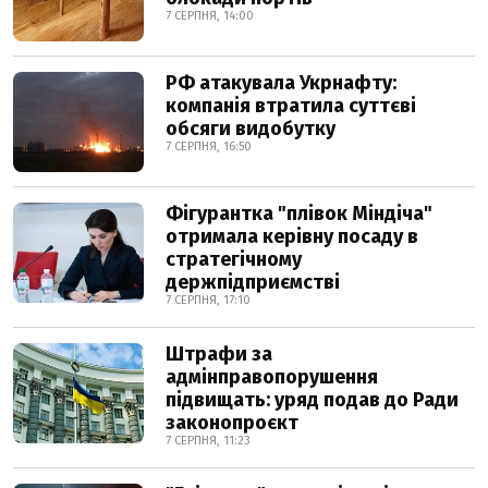
7 СЕРПНЯ, 14:00
РФ атакувала Укрнафту:
компанія втратила суттєві
обсяги видобутку
7 СЕРПНЯ, 16:50
Фігурантка "плівок Міндіча"
отримала керівну посаду в
стратегічному
держпідприємстві
7 СЕРПНЯ, 17:10
Штрафи за
адмінправопорушення
підвищать: уряд подав до Ради
законопроєкт
7 СЕРПНЯ, 11:23