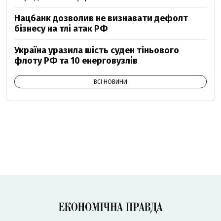
Нацбанк дозволив не визнавати дефолт
бізнесу на тлі атак РФ
Україна уразила шість суден тіньового
флоту РФ та 10 енерговузлів
ВСІ НОВИНИ