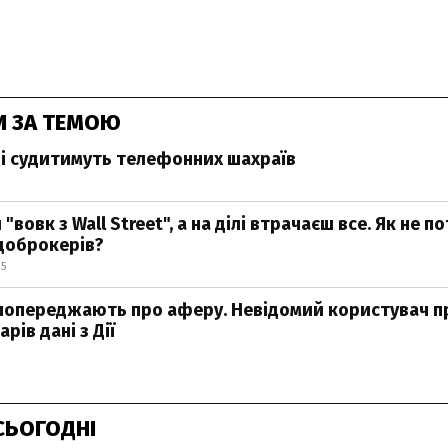
И ЗА ТЕМОЮ
і судитимуть телефонних шахраїв
 "вовк з Wall Street", а на ділі втрачаєш все. Як не п
доброкерів?
15
попереджають про аферу. Невідомий користувач п
рів дані з Дії
СЬОГОДНІ