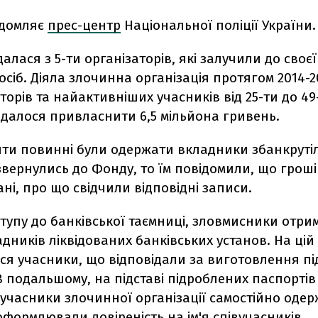
ідомляє
прес-центр
Національної поліції України.
алася з 5-ти організаторів, які залучили до своєї
осіб. Діяла злочинна організація протягом 2014-20
аторів та найактивніших учасників від 25-ти до 49-
вдалося привласнити 6,5 мільйона гривень.
шти повинні були одержати вкладники збанкрутіл
вернулись до Фонду, то їм повідомили, що грош
ні, про що свідчили відповідні записи.
тупу до банківської таємниці, зловмисники отри
дників ліквідованих банківських установ. На цій 
ся учасники, що відповідали за виготовлення п
В подальшому, на підставі підроблених паспортів 
 учасники злочинної організації самостійно оде
формлювали довіреність на ім'я співучасників.