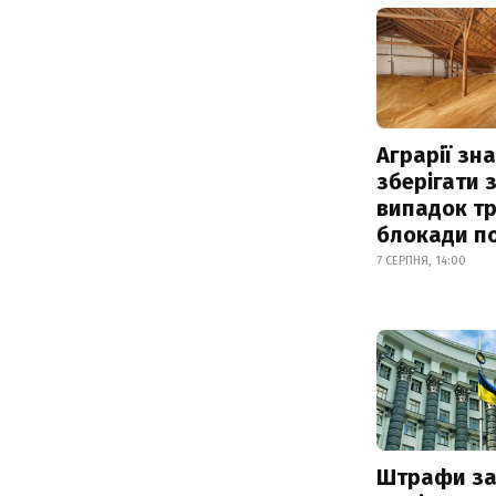
Аграрії зн
зберігати 
випадок т
блокади по
7 СЕРПНЯ, 14:00
Штрафи з