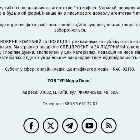
му сайті із посиланням на агентство
"Інтерфакс-Україна"
, не підля
 будь-якій формі, інакше як з письмового дозволу агентства "Ін
відтворення фотографічних творів та/або аудіовізуальних творів п
забороняється.
НОВИНИ КОМПАНІЙ та ПОЗИЦІЯ є рекламними та публікуються на п
туються. Матеріали з плашкою СПЕЦПРОЄКТ та ЗА ПІДТРИМКИ також
 і поділяє думки, висловлені у цих матеріалах. Редакція не несе ві
атеріалах. Згідно з українським законодавством відповідальність 
Cубєкт у сфері онлайн-медіа; ідентифікатор медіа - R40-02163.
ТОВ "УП Медіа Плюс"
Адреса: 01032, м. Київ, вул. Жилянська, 48, 50А
Телефон: +380 95 641 22 07