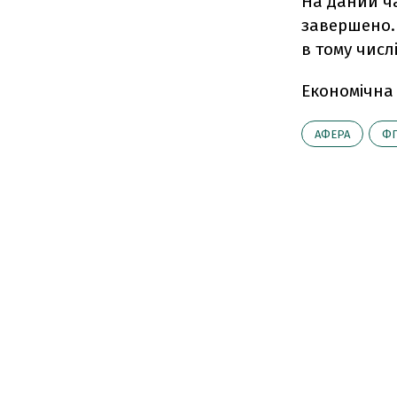
На даний ч
завершено. 
в тому числ
Економічна
АФЕРА
Ф