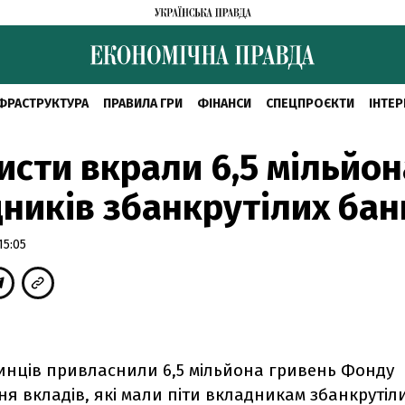
ФРАСТРУКТУРА
ПРАВИЛА ГРИ
ФІНАНСИ
СПЕЦПРОЄКТИ
ІНТЕР
сти вкрали 6,5 мільйон
ників збанкрутілих бан
15:05
инців привласнили 6,5 мільйона гривень Фонду
я вкладів, які мали піти вкладникам збанкрутіли