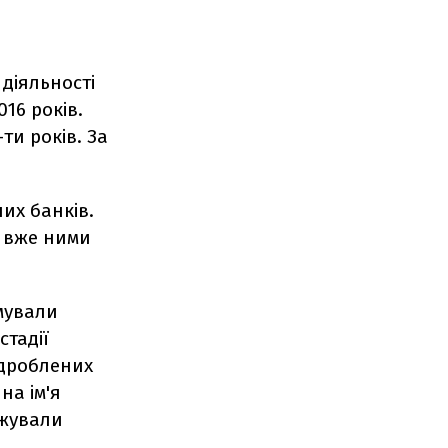
 діяльності
16 років.
ти років. За
их банків.
і вже ними
мували
стадії
ідроблених
на ім'я
ржували