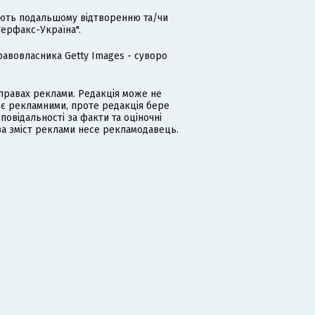
гають подальшому відтворенню та/чи
терфакс-Україна".
равовласника Getty Images - суворо
равах реклами. Редакція може не
 є рекламними, проте редакція бере
дповідальності за факти та оціночні
за зміст реклами несе рекламодавець.