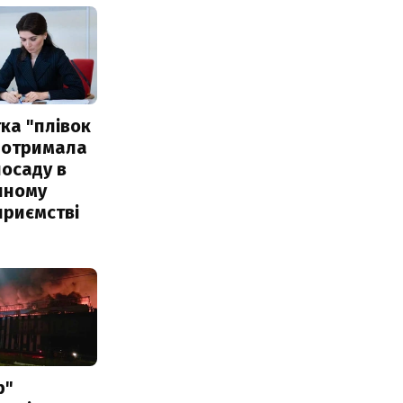
ка "плівок
 отримала
посаду в
чному
приємстві
р"