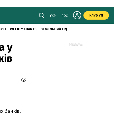
КЛУБ УП
УКР
РОС
В'Ю
WEEKLY CHARTS
ЗЕМЕЛЬНИЙ ГІД
а у
РЕКЛАМА:
ків
х банків.