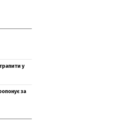
отрапити у
ропонує за