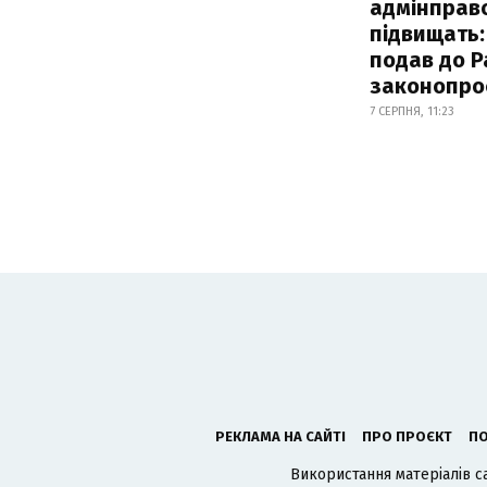
адмінправ
підвищать:
подав до Р
законопро
7 СЕРПНЯ, 11:23
РЕКЛАМА НА САЙТІ
ПРО ПРОЄКТ
ПО
Використання матеріалів с