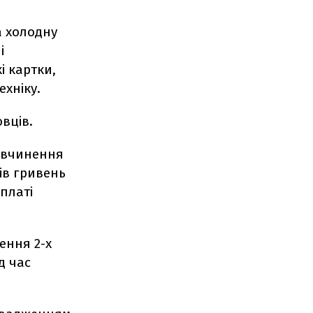
а холодну
і
і картки,
ехніку.
вців.
о вчинення
нів гривень
платі
ення 2-х
д час