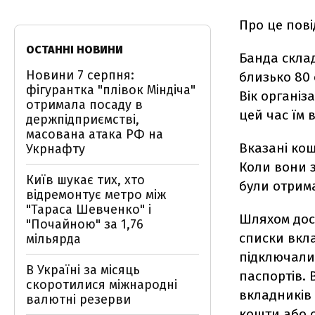
Про це пов
ОСТАННІ НОВИНИ
Банда склад
Новини 7 серпня:
близько 80 
фігурантка "плівок Міндіча"
Вік організ
отримала посаду в
цей час їм 
держпідприємстві,
масована атака РФ на
Вказані ко
Укрнафту
Коли вони з
Київ шукає тих, хто
були отрима
відремонтує метро між
"Тараса Шевченко" і
Шляхом дос
"Почайною" за 1,76
списки вкла
мільярда
підключали
В Україні за місяць
паспортів. 
скоротилися міжнародні
вкладників
валютні резерви
кошти або о