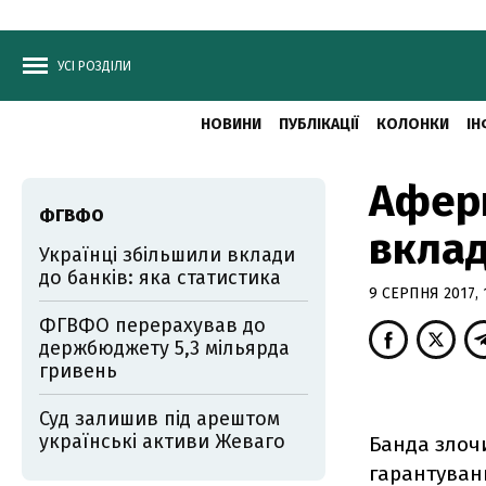
УСІ РОЗДІЛИ
НОВИНИ
ПУБЛІКАЦІЇ
КОЛОНКИ
ІН
Афери
ФГВФО
вклад
Українці збільшили вклади
до банків: яка статистика
9 СЕРПНЯ 2017, 
ФГВФО перерахував до
держбюджету 5,3 мільярда
гривень
Суд залишив під арештом
українські активи Жеваго
Банда злоч
гарантуванн