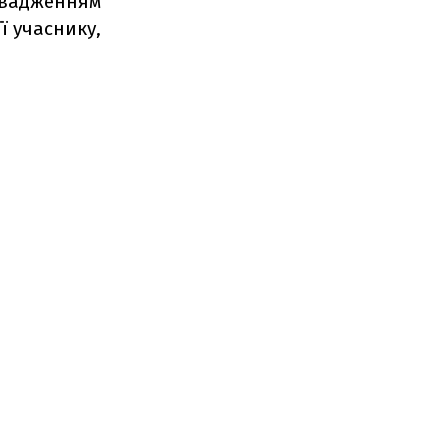
овадженням
ї учаснику,