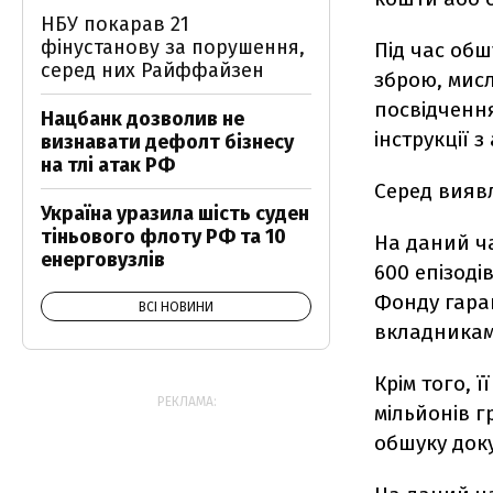
НБУ покарав 21
фінустанову за порушення,
Під час обш
серед них Райффайзен
зброю, мисл
посвідчення
Нацбанк дозволив не
інструкції 
визнавати дефолт бізнесу
на тлі атак РФ
Серед виявл
Україна уразила шість суден
тіньового флоту РФ та 10
На даний ч
енерговузлів
600 епізоді
Фонду гаран
ВСІ НОВИНИ
вкладникам 
Крім того, 
РЕКЛАМА:
мільйонів г
обшуку док