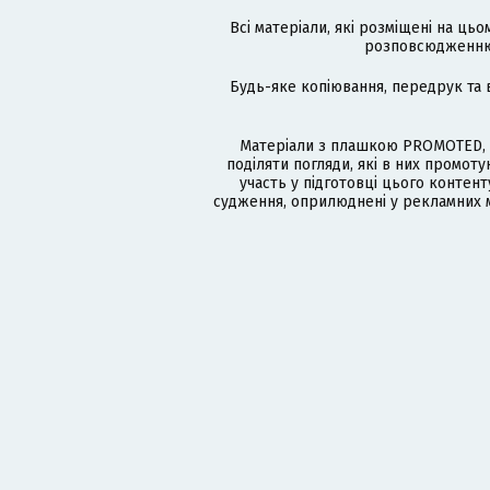
Всі матеріали, які розміщені на цьо
розповсюдженню в
Будь-яке копіювання, передрук та 
Матеріали з плашкою PROMOTED, 
поділяти погляди, які в них промо
участь у підготовці цього контенту
судження, оприлюднені у рекламних м