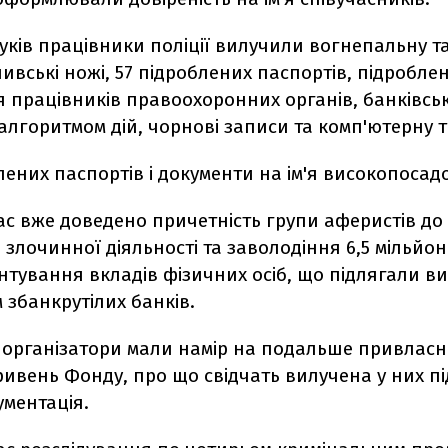
уків працівники поліції вилучили вогнепальну т
ивські ножі, 57 підроблених паспортів, підроблен
 працівників правоохоронних органів, банківськ
з алгоритмом дій, чорнові записи та комп'ютерну т
ених паспортів і документи на ім'я високопосадо
ас вже доведено причетність групи аферистів д
в злочинної діяльності та заволодіння 6,5 мільйо
тування вкладів фізичних осіб, що підлягали ви
збанкрутілих банків.
її організатори мали намір на подальше привласн
ривень Фонду, про що свідчать вилучена у них пі
ументація.