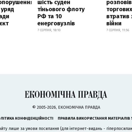
опорушення
шість суден
розповів
 уряд
тіньового флоту
торгових
ади
РФ та 10
втратив 
єкт
енерговузлів
війни
7 СЕРПНЯ, 18:10
7 СЕРПНЯ, 11:56
© 2005-2026, ЕКОНОМІЧНА ПРАВДА
ЛІТИКА КОНФІДЕНЦІЙНОСТІ
ПРАВИЛА ВИКОРИСТАННЯ МАТЕРІАЛІВ 
айту лише за умови посилання (для інтернет-видань - гіперпосиланн