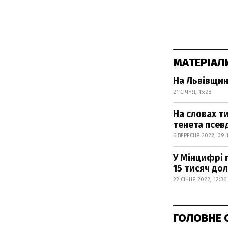
МАТЕРІАЛ
На Львівщин
21 СІЧНЯ, 15:28
На словах ти
тенета псев
6 ВЕРЕСНЯ 2022, 09:
У Мінцифрі 
15 тисяч дола
22 СІЧНЯ 2022, 12:36
ГОЛОВНЕ 