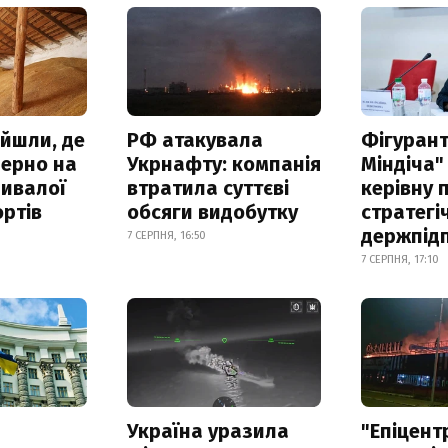
айшли, де
РФ атакувала
Фігурант
зерно на
Укрнафту: компанія
Міндіча"
ривалої
втратила суттєві
керівну 
ртів
обсяги видобутку
стратегі
держпід
7 СЕРПНЯ, 16:50
7 СЕРПНЯ, 17:10
а
Україна уразила
"Епіцент