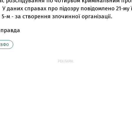
ас розслідування по чотирьом кримінальним пр
У даних справах про підозру повідомлено 21-му ї
і 5-м - за створення злочинної організації.
 правда
ГВФО
РЕКЛАМА: