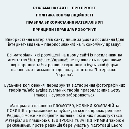
РЕКЛАМА НА САЙТІ
ПРО ПРОЄКТ
ПОЛІТИКА КОНФІДЕНЦІЙНОСТІ
ПРАВИЛА ВИКОРИСТАННЯ МАТЕРІАЛІВ УП
ПРИНЦИПИ І ПРАВИЛА РОБОТИ УП
Використання матеріалів сайту лише за умови посилання (для
інтернет-видань - гіперпосилання) на "Економічну правду".
Всі матеріали, які розміщені на цьому сайті із посиланням на
агентство
"Інтерфакс-Україна"
, не підлягають подальшому
відтворенню та/чи розповсюдженню в будь-якій формі,
інакше як з письмового дозволу агентства "Інтерфакс-
Україна".
Будь-яке копіювання, передрук та відтворення фотографічних
творів та/або аудіовізуальних творів правовласника Getty
Images - суворо забороняється.
Матеріали з плашкою PROMOTED, НОВИНИ КОМПАНІЙ та
ПОЗИЦІЯ є рекламними та публікуються на правах реклами.
Редакція може не поділяти погляди, які в них промотуються.
Матеріали з плашкою СПЕЦПРОЄКТ та ЗА ПІДТРИМКИ також є
рекламними, проте редакція бере участь у підготовці цього