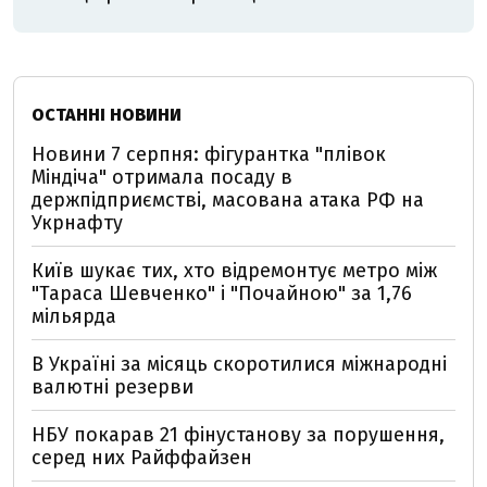
ОСТАННІ НОВИНИ
Новини 7 серпня: фігурантка "плівок
Міндіча" отримала посаду в
держпідприємстві, масована атака РФ на
Укрнафту
Київ шукає тих, хто відремонтує метро між
"Тараса Шевченко" і "Почайною" за 1,76
мільярда
В Україні за місяць скоротилися міжнародні
валютні резерви
НБУ покарав 21 фінустанову за порушення,
серед них Райффайзен