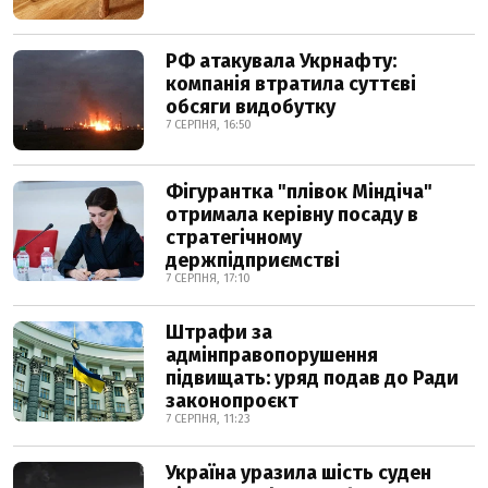
РФ атакувала Укрнафту:
компанія втратила суттєві
обсяги видобутку
7 СЕРПНЯ, 16:50
Фігурантка "плівок Міндіча"
отримала керівну посаду в
стратегічному
держпідприємстві
7 СЕРПНЯ, 17:10
Штрафи за
адмінправопорушення
підвищать: уряд подав до Ради
законопроєкт
7 СЕРПНЯ, 11:23
Україна уразила шість суден