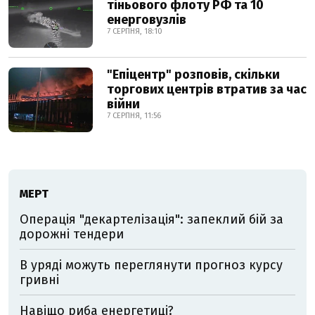
тіньового флоту РФ та 10
енерговузлів
7 СЕРПНЯ, 18:10
"Епіцентр" розповів, скільки
торгових центрів втратив за час
війни
7 СЕРПНЯ, 11:56
МЕРТ
Операція "декартелізація": запеклий бій за
дорожні тендери
В уряді можуть переглянути прогноз курсу
гривні
Навіщо риба енергетиці?