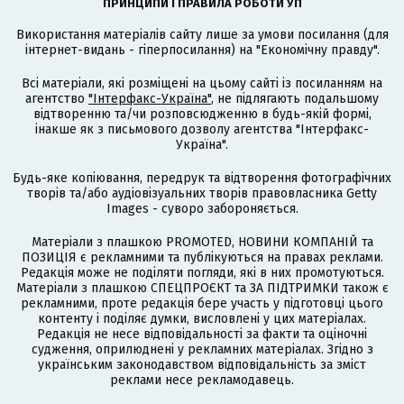
ПРИНЦИПИ І ПРАВИЛА РОБОТИ УП
Використання матеріалів сайту лише за умови посилання (для
інтернет-видань - гіперпосилання) на "Економічну правду".
Всі матеріали, які розміщені на цьому сайті із посиланням на
агентство
"Інтерфакс-Україна"
, не підлягають подальшому
відтворенню та/чи розповсюдженню в будь-якій формі,
інакше як з письмового дозволу агентства "Інтерфакс-
Україна".
Будь-яке копіювання, передрук та відтворення фотографічних
творів та/або аудіовізуальних творів правовласника Getty
Images - суворо забороняється.
Матеріали з плашкою PROMOTED, НОВИНИ КОМПАНІЙ та
ПОЗИЦІЯ є рекламними та публікуються на правах реклами.
Редакція може не поділяти погляди, які в них промотуються.
Матеріали з плашкою СПЕЦПРОЄКТ та ЗА ПІДТРИМКИ також є
рекламними, проте редакція бере участь у підготовці цього
контенту і поділяє думки, висловлені у цих матеріалах.
Редакція не несе відповідальності за факти та оціночні
судження, оприлюднені у рекламних матеріалах. Згідно з
українським законодавством відповідальність за зміст
реклами несе рекламодавець.