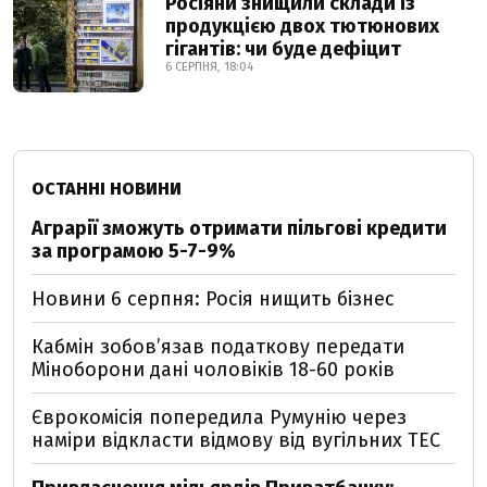
Росіяни знищили склади із
продукцією двох тютюнових
гігантів: чи буде дефіцит
6 СЕРПНЯ, 18:04
ОСТАННІ НОВИНИ
Аграрії зможуть отримати пільгові кредити
за програмою 5-7-9%
Новини 6 серпня: Росія нищить бізнес
Кабмін зобовʼязав податкову передати
Міноборони дані чоловіків 18-60 років
Єврокомісія попередила Румунію через
наміри відкласти відмову від вугільних ТЕС