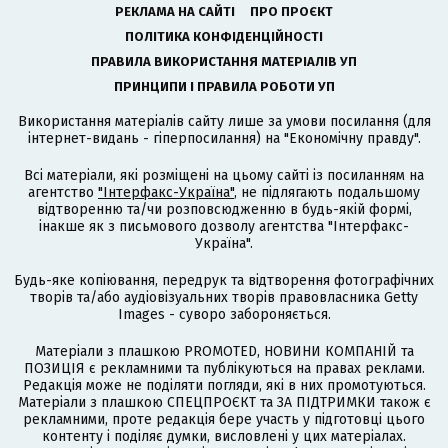
РЕКЛАМА НА САЙТІ
ПРО ПРОЄКТ
ПОЛІТИКА КОНФІДЕНЦІЙНОСТІ
ПРАВИЛА ВИКОРИСТАННЯ МАТЕРІАЛІВ УП
ПРИНЦИПИ І ПРАВИЛА РОБОТИ УП
Використання матеріалів сайту лише за умови посилання (для
інтернет-видань - гіперпосилання) на "Економічну правду".
Всі матеріали, які розміщені на цьому сайті із посиланням на
агентство
"Інтерфакс-Україна"
, не підлягають подальшому
відтворенню та/чи розповсюдженню в будь-якій формі,
інакше як з письмового дозволу агентства "Інтерфакс-
Україна".
Будь-яке копіювання, передрук та відтворення фотографічних
творів та/або аудіовізуальних творів правовласника Getty
Images - суворо забороняється.
Матеріали з плашкою PROMOTED, НОВИНИ КОМПАНІЙ та
ПОЗИЦІЯ є рекламними та публікуються на правах реклами.
Редакція може не поділяти погляди, які в них промотуються.
Матеріали з плашкою СПЕЦПРОЄКТ та ЗА ПІДТРИМКИ також є
рекламними, проте редакція бере участь у підготовці цього
контенту і поділяє думки, висловлені у цих матеріалах.