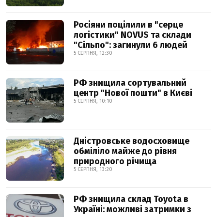
Росіяни поцілили в "серце
логістики" NOVUS та склади
"Сільпо": загинули 6 людей
5 СЕРПНЯ, 12:30
РФ знищила сортувальний
центр "Нової пошти" в Києві
5 СЕРПНЯ, 10:10
Дністровське водосховище
обміліло майже до рівня
природного річища
5 СЕРПНЯ, 13:20
РФ знищила склад Toyota в
Україні: можливі затримки з