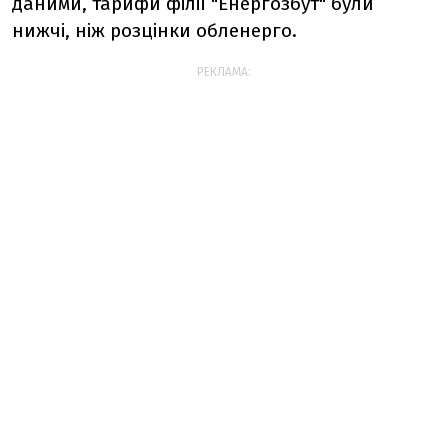
даними, тарифи філії "Енергозбут" були
нижчі, ніж розцінки обленерго.
РЕКЛАМА: