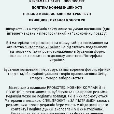
РЕКЛАМА НА САЙТІ
ПРО ПРОЄКТ
ПОЛІТИКА КОНФІДЕНЦІЙНОСТІ
ПРАВИЛА ВИКОРИСТАННЯ МАТЕРІАЛІВ УП
ПРИНЦИПИ І ПРАВИЛА РОБОТИ УП
Використання матеріалів сайту лише за умови посилання (для
інтернет-видань - гіперпосилання) на "Економічну правду".
Всі матеріали, які розміщені на цьому сайті із посиланням на
агентство
"Інтерфакс-Україна"
, не підлягають подальшому
відтворенню та/чи розповсюдженню в будь-якій формі,
інакше як з письмового дозволу агентства "Інтерфакс-
Україна".
Будь-яке копіювання, передрук та відтворення фотографічних
творів та/або аудіовізуальних творів правовласника Getty
Images - суворо забороняється.
Матеріали з плашкою PROMOTED, НОВИНИ КОМПАНІЙ та
ПОЗИЦІЯ є рекламними та публікуються на правах реклами.
Редакція може не поділяти погляди, які в них промотуються.
Матеріали з плашкою СПЕЦПРОЄКТ та ЗА ПІДТРИМКИ також є
рекламними, проте редакція бере участь у підготовці цього
контенту і поділяє думки, висловлені у цих матеріалах.
Редакція не несе відповідальності за факти та оціночні