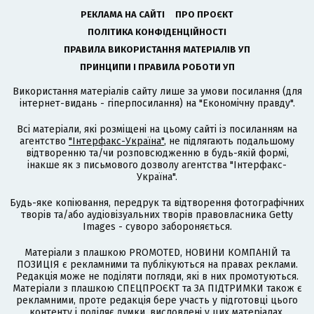
РЕКЛАМА НА САЙТІ
ПРО ПРОЄКТ
ПОЛІТИКА КОНФІДЕНЦІЙНОСТІ
ПРАВИЛА ВИКОРИСТАННЯ МАТЕРІАЛІВ УП
ПРИНЦИПИ І ПРАВИЛА РОБОТИ УП
Використання матеріалів сайту лише за умови посилання (для
інтернет-видань - гіперпосилання) на "Економічну правду".
Всі матеріали, які розміщені на цьому сайті із посиланням на
агентство
"Інтерфакс-Україна"
, не підлягають подальшому
відтворенню та/чи розповсюдженню в будь-якій формі,
інакше як з письмового дозволу агентства "Інтерфакс-
Україна".
Будь-яке копіювання, передрук та відтворення фотографічних
творів та/або аудіовізуальних творів правовласника Getty
Images - суворо забороняється.
Матеріали з плашкою PROMOTED, НОВИНИ КОМПАНІЙ та
ПОЗИЦІЯ є рекламними та публікуються на правах реклами.
Редакція може не поділяти погляди, які в них промотуються.
Матеріали з плашкою СПЕЦПРОЄКТ та ЗА ПІДТРИМКИ також є
рекламними, проте редакція бере участь у підготовці цього
контенту і поділяє думки, висловлені у цих матеріалах.