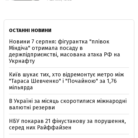
ОСТАННІ НОВИНИ
Новини 7 серпня: фігурантка "плівок
Міндіча" отримала посаду в
держпідприємстві, масована атака РФ на
Укрнафту
Київ шукає тих, хто відремонтує метро між
"Тараса Шевченко" і "Почайною" за 1,76
мільярда
В Україні за місяць скоротилися міжнародні
валютні резерви
НБУ покарав 21 фінустанову за порушення,
серед них Райффайзен