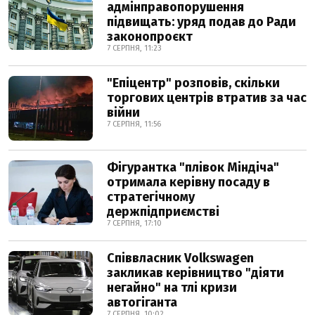
адмінправопорушення
підвищать: уряд подав до Ради
законопроєкт
7 СЕРПНЯ, 11:23
"Епіцентр" розповів, скільки
торгових центрів втратив за час
війни
7 СЕРПНЯ, 11:56
Фігурантка "плівок Міндіча"
отримала керівну посаду в
стратегічному
держпідприємстві
7 СЕРПНЯ, 17:10
Співвласник Volkswagen
закликав керівництво "діяти
негайно" на тлі кризи
автогіганта
7 СЕРПНЯ, 10:02