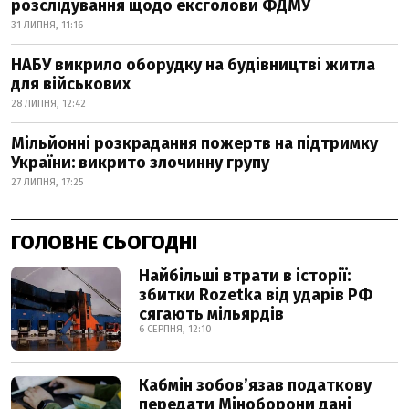
розслідування щодо ексголови ФДМУ
31 ЛИПНЯ, 11:16
НАБУ викрило оборудку на будівництві житла
для військових
28 ЛИПНЯ, 12:42
Мільйонні розкрадання пожертв на підтримку
України: викрито злочинну групу
27 ЛИПНЯ, 17:25
ГОЛОВНЕ СЬОГОДНІ
Найбільші втрати в історії:
збитки Rozetka від ударів РФ
сягають мільярдів
6 СЕРПНЯ, 12:10
Кабмін зобовʼязав податкову
передати Міноборони дані