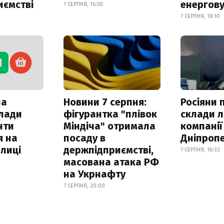
иємстві
енергову
7 СЕРПНЯ, 16:50
7 СЕРПНЯ, 18:10
ла
Новини 7 серпня:
Росіяни 
клади
фігурантка "плівок
склади л
нти
Міндіча" отримала
компанії
я на
посаду в
Дніпроп
лиці
держпідприємстві,
7 СЕРПНЯ, 16:32
масована атака РФ
на Укрнафту
7 СЕРПНЯ, 20:00