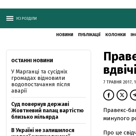
УСІ РОЗДІЛИ
НОВИНИ
ПУБЛІКАЦІЇ
КОЛОНКИ
ІН
Праве
ОСТАННІ НОВИНИ
вдвіч
У Марганці та сусідніх
громадах відновили
7 ТРАВНЯ 2017, 1
водопостачання після
аварії
Суд повернув державі
Правекс-бан
Жовтневий палац вартістю
близько мільярда
минулого ро
В Україні не залишилося
Про це свід