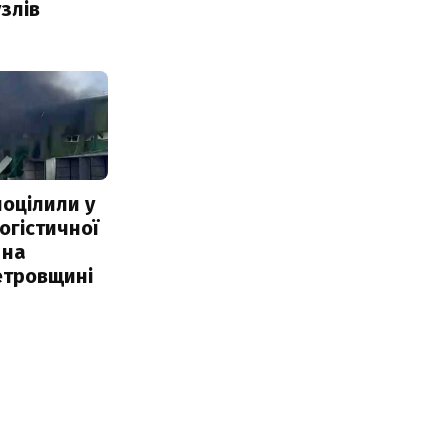
злів
поцілили у
огістичної
 на
етровщині