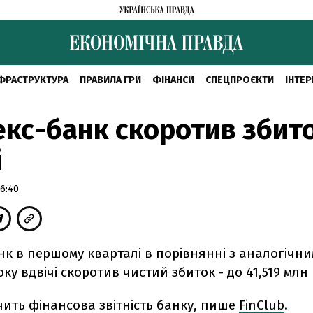
ФРАСТРУКТУРА
ПРАВИЛА ГРИ
ФІНАНСИ
СПЕЦПРОЄКТИ
ІНТЕР
кс-банк скоротив збит
і
6:40
к в першому кварталі в порівнянні з аналогічни
ку вдвічі скоротив чистий збиток - до 41,519 млн
чить фінансова звітність банку, пише
FinClub
.