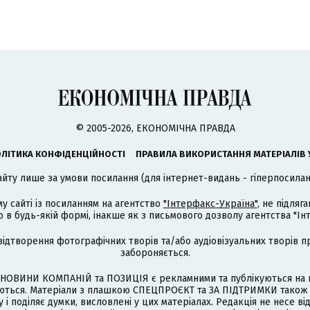
© 2005-2026, ЕКОНОМІЧНА ПРАВДА
ЛІТИКА КОНФІДЕНЦІЙНОСТІ
ПРАВИЛА ВИКОРИСТАННЯ МАТЕРІАЛІВ 
айту лише за умови посилання (для інтернет-видань - гіперпосиланн
му сайті із посиланням на агентство
"Інтерфакс-Україна"
, не підля
 будь-якій формі, інакше як з письмового дозволу агентства "Ін
відтворення фотографічних творів та/або аудіовізуальних творів п
забороняється.
НОВИНИ КОМПАНІЙ та ПОЗИЦІЯ є рекламними та публікуються на п
туються. Матеріали з плашкою СПЕЦПРОЄКТ та ЗА ПІДТРИМКИ також
 і поділяє думки, висловлені у цих матеріалах. Редакція не несе ві