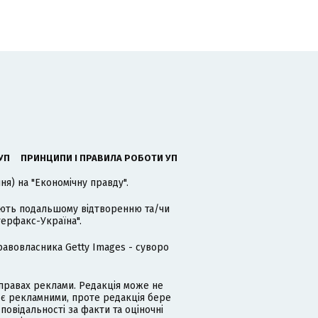
УП
ПРИНЦИПИ І ПРАВИЛА РОБОТИ УП
я) на "Економічну правду".
гають подальшому відтворенню та/чи
терфакс-Україна".
равовласника Getty Images - суворо
равах реклами. Редакція може не
 є рекламними, проте редакція бере
дповідальності за факти та оціночні