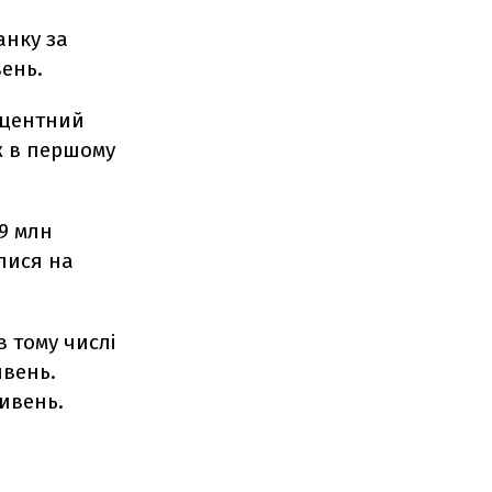
анку за
вень.
оцентний
іж в першому
49 млн
лися на
в тому числі
ивень.
ривень.