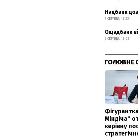
Нацбанк доз
7 СЕРПНЯ, 18:33
Ощадбанк ві
5 СЕРПНЯ, 13:05
ГОЛОВНЕ 
Фігурантка
Міндіча" 
керівну по
стратегічн