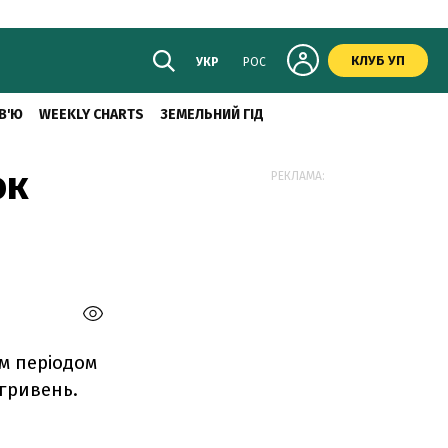
КЛУБ УП
УКР
РОС
В'Ю
WEEKLY CHARTS
ЗЕМЕЛЬНИЙ ГІД
ок
РЕКЛАМА:
м періодом
 гривень.