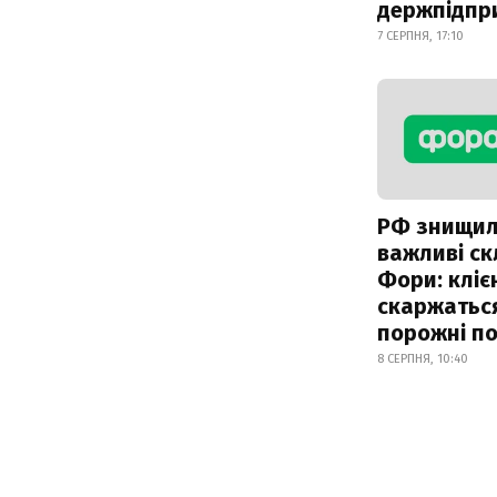
держпідпр
7 СЕРПНЯ, 17:10
РФ знищи
важливі с
Фори: кліє
скаржатьс
порожні по
8 СЕРПНЯ, 10:40