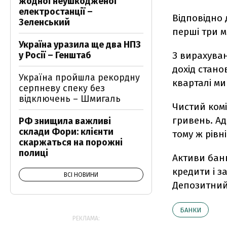
жодної неушкодженої
електростанції –
Відповідно 
Зеленський
перші три м
Україна уразила ще два НПЗ
у Росії – Генштаб
З вирахува
дохід стано
Україна пройшла рекордну
кварталі ми
серпневу спеку без
відключень – Шмигаль
Чистий комі
гривень. Ад
РФ знищила важливі
склади Фори: клієнти
тому ж рівні
скаржаться на порожні
полиці
Активи банк
кредити і з
ВСІ НОВИНИ
Депозитний 
БАНКИ
РЕКЛАМА: