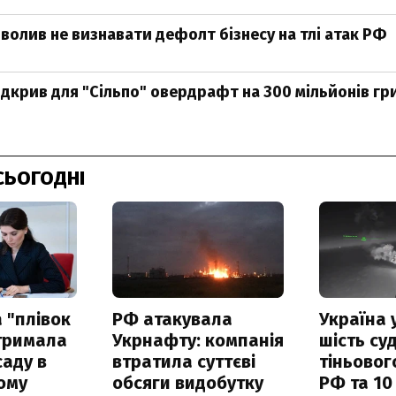
волив не визнавати дефолт бізнесу на тлі атак РФ
дкрив для "Сільпо" овердрафт на 300 мільйонів гр
СЬОГОДНІ
 "плівок
РФ атакувала
Україна 
отримала
Укрнафту: компанія
шість су
саду в
втратила суттєві
тіньовог
ому
обсяги видобутку
РФ та 10