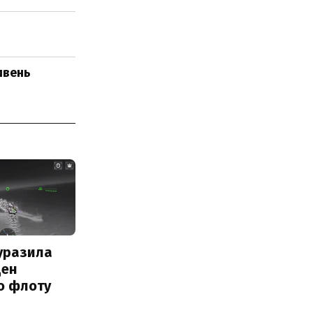
ивень
уразила
ден
о флоту