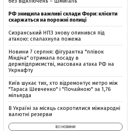
без відключень – Шмигаль
РФ знищила важливі склади Фори: клієнти
скаржаться на порожні полиці
Сизранський НПЗ знову опинився під
атакою: спалахнула пожежа
Новини 7 серпня: фігурантка "плівок
Міндіча" отримала посаду в
держпідприємстві, масована атака РФ на
Укрнафту
Київ шукає тих, хто відремонтує метро між
"Тараса Шевченко" і "Почайною" за 1,76
мільярда
В Україні за місяць скоротилися міжнародні
валютні резерви
ВСІ НОВИНИ