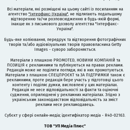
Всі матеріали, які розміщені на цьому сайті із посиланням на
агентство
"Інтерфакс-Україна"
, не підлягають подальшому
відтворенню та/чи розповсюдженню в будь-якій формі,
інакше як з письмового дозволу агентства "Інтерфакс-
Україна".
Будь-яке копіювання, передрук та відтворення фотографічних
творів та/або аудіовізуальних творів правовласника Getty
Images - суворо забороняється.
Матеріали з плашкою PROMOTED, НОВИНИ КОМПАНІЙ та
ПОЗИЦІЯ є рекламними та публікуються на правах реклами.
Редакція може не поділяти погляди, які в них промотуються.
Матеріали з плашкою СПЕЦПРОЄКТ та ЗА ПІДТРИМКИ також є
рекламними, проте редакція бере участь у підготовці цього
контенту і поділяє думки, висловлені у цих матеріалах.
Редакція не несе відповідальності за факти та оціночні
судження, оприлюднені у рекламних матеріалах. Згідно з
українським законодавством відповідальність за зміст
реклами несе рекламодавець.
Cубєкт у сфері онлайн-медіа; ідентифікатор медіа - R40-02163.
ТОВ "УП Медіа Плюс"