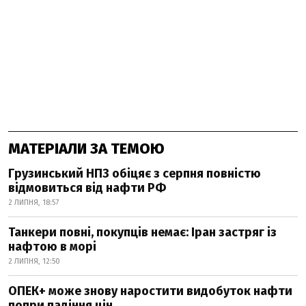
МАТЕРІАЛИ ЗА ТЕМОЮ
Грузинський НПЗ обіцяє з серпня повністю
відмовиться від нафти РФ
2 ЛИПНЯ, 18:57
Танкери повні, покупців немає: Іран застряг із
нафтою в морі
2 ЛИПНЯ, 12:50
ОПЕК+ може знову наростити видобуток нафти
попри падіння цін