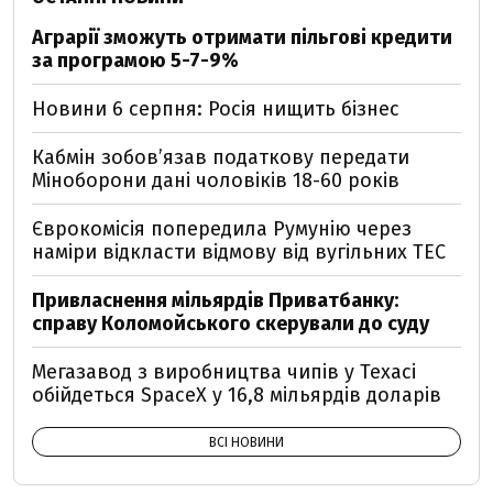
Аграрії зможуть отримати пільгові кредити
за програмою 5-7-9%
Новини 6 серпня: Росія нищить бізнес
Кабмін зобовʼязав податкову передати
Міноборони дані чоловіків 18-60 років
Єврокомісія попередила Румунію через
наміри відкласти відмову від вугільних ТЕС
Привласнення мільярдів Приватбанку:
справу Коломойського скерували до суду
Мегазавод з виробництва чипів у Техасі
обійдеться SpaceX у 16,8 мільярдів доларів
ВСІ НОВИНИ