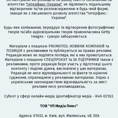
агентство
"Інтерфакс-Україна"
, не підлягають подальшому
відтворенню та/чи розповсюдженню в будь-якій формі,
інакше як з письмового дозволу агентства "Інтерфакс-
Україна".
Будь-яке копіювання, передрук та відтворення фотографічних
творів та/або аудіовізуальних творів правовласника Getty
Images - суворо забороняється.
Матеріали з плашкою PROMOTED, НОВИНИ КОМПАНІЙ та
ПОЗИЦІЯ є рекламними та публікуються на правах реклами.
Редакція може не поділяти погляди, які в них промотуються.
Матеріали з плашкою СПЕЦПРОЄКТ та ЗА ПІДТРИМКИ також є
рекламними, проте редакція бере участь у підготовці цього
контенту і поділяє думки, висловлені у цих матеріалах.
Редакція не несе відповідальності за факти та оціночні
судження, оприлюднені у рекламних матеріалах. Згідно з
українським законодавством відповідальність за зміст
реклами несе рекламодавець.
Cубєкт у сфері онлайн-медіа; ідентифікатор медіа - R40-02163.
ТОВ "УП Медіа Плюс"
Адреса: 01032, м. Київ, вул. Жилянська, 48, 50А