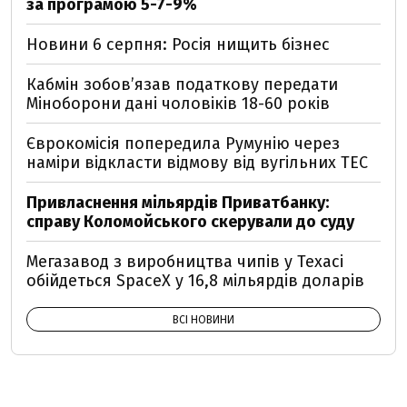
за програмою 5-7-9%
Новини 6 серпня: Росія нищить бізнес
Кабмін зобовʼязав податкову передати
Міноборони дані чоловіків 18-60 років
Єврокомісія попередила Румунію через
наміри відкласти відмову від вугільних ТЕС
Привласнення мільярдів Приватбанку:
справу Коломойського скерували до суду
Мегазавод з виробництва чипів у Техасі
обійдеться SpaceX у 16,8 мільярдів доларів
ВСІ НОВИНИ