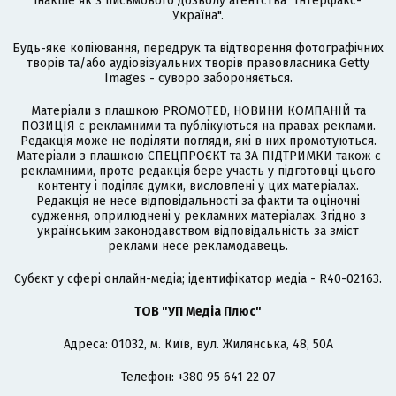
інакше як з письмового дозволу агентства "Інтерфакс-
Україна".
Будь-яке копіювання, передрук та відтворення фотографічних
творів та/або аудіовізуальних творів правовласника Getty
Images - суворо забороняється.
Матеріали з плашкою PROMOTED, НОВИНИ КОМПАНІЙ та
ПОЗИЦІЯ є рекламними та публікуються на правах реклами.
Редакція може не поділяти погляди, які в них промотуються.
Матеріали з плашкою СПЕЦПРОЄКТ та ЗА ПІДТРИМКИ також є
рекламними, проте редакція бере участь у підготовці цього
контенту і поділяє думки, висловлені у цих матеріалах.
Редакція не несе відповідальності за факти та оціночні
судження, оприлюднені у рекламних матеріалах. Згідно з
українським законодавством відповідальність за зміст
реклами несе рекламодавець.
Cубєкт у сфері онлайн-медіа; ідентифікатор медіа - R40-02163.
ТОВ "УП Медіа Плюс"
Адреса: 01032, м. Київ, вул. Жилянська, 48, 50А
Телефон: +380 95 641 22 07