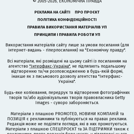
© 2005-2026, ЕКОНОМІЧНА ПРАВДА
РЕКЛАМА НА САЙТІ
ПРО ПРОЄКТ
ПОЛІТИКА КОНФІДЕНЦІЙНОСТІ
ПРАВИЛА ВИКОРИСТАННЯ МАТЕРІАЛІВ УП
ПРИНЦИПИ І ПРАВИЛА РОБОТИ УП
Використання матеріалів сайту лише за умови посилання (для
інтернет-видань - гіперпосилання) на "Економічну правду".
Всі матеріали, які розміщені на цьому сайті із посиланням на
агентство
"Інтерфакс-Україна"
, не підлягають подальшому
відтворенню та/чи розповсюдженню в будь-якій формі,
інакше як з письмового дозволу агентства "Інтерфакс-
Україна".
Будь-яке копіювання, передрук та відтворення фотографічних
творів та/або аудіовізуальних творів правовласника Getty
Images - суворо забороняється.
Матеріали з плашкою PROMOTED, НОВИНИ КОМПАНІЙ та
ПОЗИЦІЯ є рекламними та публікуються на правах реклами.
Редакція може не поділяти погляди, які в них промотуються.
Матеріали з плашкою СПЕЦПРОЄКТ та ЗА ПІДТРИМКИ також є