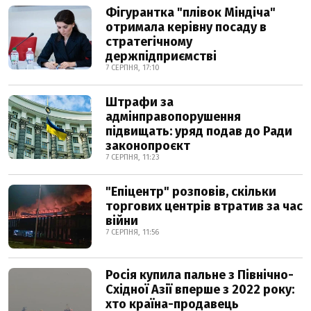
Фігурантка "плівок Міндіча"
отримала керівну посаду в
стратегічному
держпідприємстві
7 СЕРПНЯ, 17:10
Штрафи за
адмінправопорушення
підвищать: уряд подав до Ради
законопроєкт
7 СЕРПНЯ, 11:23
"Епіцентр" розповів, скільки
торгових центрів втратив за час
війни
7 СЕРПНЯ, 11:56
Росія купила пальне з Північно-
Східної Азії вперше з 2022 року:
хто країна-продавець