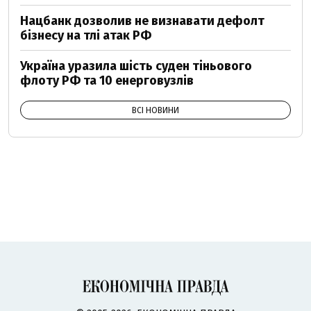
Нацбанк дозволив не визнавати дефолт
бізнесу на тлі атак РФ
Україна уразила шість суден тіньового
флоту РФ та 10 енерговузлів
ВСІ НОВИНИ