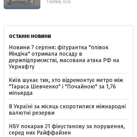
7 СЕРПНЯ, 13:35
ОСТАННІ НОВИНИ
Новини 7 серпня: фігурантка "плівок
Міндіча" отримала посаду в
держпідприємстві, масована атака РФ на
Укрнафту
Київ шукає тих, хто відремонтує метро між
"Тараса Шевченко" і "Почайною" за 1,76
мільярда
В Україні за місяць скоротилися міжнародні
валютні резерви
НБУ покарав 21 фінустанову за порушення,
серед них Райффайзен