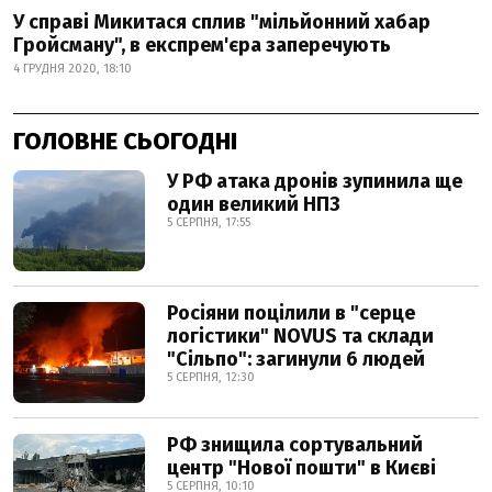
У справі Микитася сплив "мільйонний хабар
Гройсману", в експрем'єра заперечують
4 ГРУДНЯ 2020, 18:10
ГОЛОВНЕ СЬОГОДНІ
У РФ атака дронів зупинила ще
один великий НПЗ
5 СЕРПНЯ, 17:55
Росіяни поцілили в "серце
логістики" NOVUS та склади
"Сільпо": загинули 6 людей
5 СЕРПНЯ, 12:30
РФ знищила сортувальний
центр "Нової пошти" в Києві
5 СЕРПНЯ, 10:10