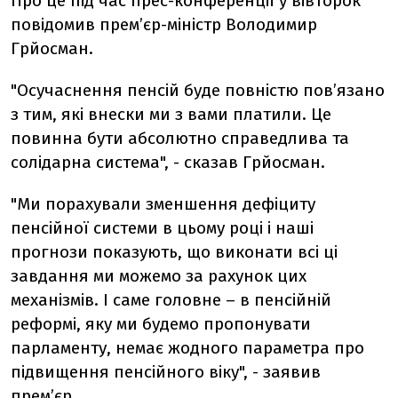
Про це під час прес-конференції у вівторок
повідомив прем’єр-міністр Володимир
Грйосман.
"Осучаснення пенсій буде повністю пов’язано
з тим, які внески ми з вами платили. Це
повинна бути абсолютно справедлива та
солідарна система", - сказав Грйосман.
"Ми порахували зменшення дефіциту
пенсійної системи в цьому році і наші
прогнози показують, що виконати всі ці
завдання ми можемо за рахунок цих
механізмів. І саме головне – в пенсійній
реформі, яку ми будемо пропонувати
парламенту, немає жодного параметра про
підвищення пенсійного віку", - заявив
прем’єр.