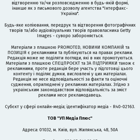
відтворенню та/чи розповсюдженню в будь-якій формі,
інакше як з письмового дозволу агентства "Інтерфакс-
Україна".
Будь-яке копіювання, передрук та відтворення фотографічних
творів та/або аудіовізуальних творів правовласника Getty
Images - суворо забороняється.
Матеріали з плашкою PROMOTED, НОВИНИ КОМПАНІЙ та
ПОЗИЦІЯ є рекламними та публікуються на правах реклами.
Редакція може не поділяти погляди, які в них промотуються.
Матеріали з плашкою СПЕЦПРОЄКТ та ЗА ПІДТРИМКИ також є
рекламними, проте редакція бере участь у підготовці цього
контенту і поділяє думки, висловлені у цих матеріалах.
Редакція не несе відповідальності за факти та оціночні
судження, оприлюднені у рекламних матеріалах. Згідно з
українським законодавством відповідальність за зміст
реклами несе рекламодавець.
Cубєкт у сфері онлайн-медіа; ідентифікатор медіа - R40-02163.
ТОВ "УП Медіа Плюс"
Адреса: 01032, м. Київ, вул. Жилянська, 48, 50А