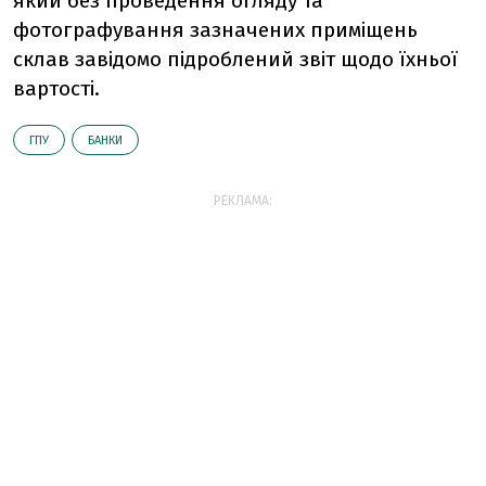
який без проведення огляду та
фотографування зазначених приміщень
склав завідомо підроблений звіт щодо їхньої
вартості.
ГПУ
БАНКИ
РЕКЛАМА: