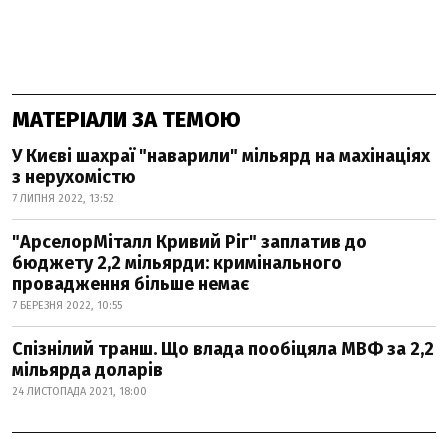
МАТЕРІАЛИ ЗА ТЕМОЮ
У Києві шахраї "наварили" мільярд на махінаціях
з нерухомістю
7 ЛИПНЯ 2022, 13:52
"АрселорМіталл Кривий Ріг" заплатив до
бюджету 2,2 мільярди: кримінального
провадження більше немає
7 БЕРЕЗНЯ 2022, 10:55
Спізнілий транш. Що влада пообіцяла МВФ за 2,2
мільярда доларів
24 ЛИСТОПАДА 2021, 18:00