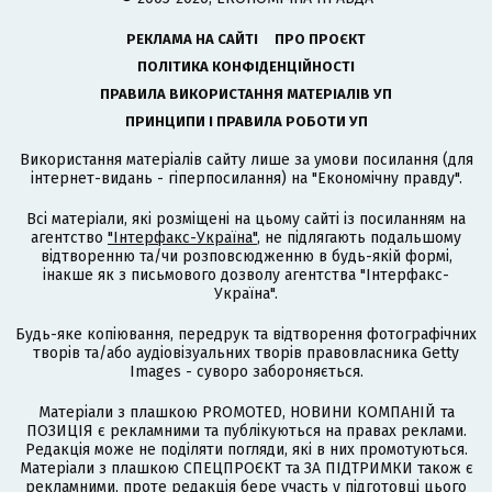
РЕКЛАМА НА САЙТІ
ПРО ПРОЄКТ
ПОЛІТИКА КОНФІДЕНЦІЙНОСТІ
ПРАВИЛА ВИКОРИСТАННЯ МАТЕРІАЛІВ УП
ПРИНЦИПИ І ПРАВИЛА РОБОТИ УП
Використання матеріалів сайту лише за умови посилання (для
інтернет-видань - гіперпосилання) на "Економічну правду".
Всі матеріали, які розміщені на цьому сайті із посиланням на
агентство
"Інтерфакс-Україна"
, не підлягають подальшому
відтворенню та/чи розповсюдженню в будь-якій формі,
інакше як з письмового дозволу агентства "Інтерфакс-
Україна".
Будь-яке копіювання, передрук та відтворення фотографічних
творів та/або аудіовізуальних творів правовласника Getty
Images - суворо забороняється.
Матеріали з плашкою PROMOTED, НОВИНИ КОМПАНІЙ та
ПОЗИЦІЯ є рекламними та публікуються на правах реклами.
Редакція може не поділяти погляди, які в них промотуються.
Матеріали з плашкою СПЕЦПРОЄКТ та ЗА ПІДТРИМКИ також є
рекламними, проте редакція бере участь у підготовці цього