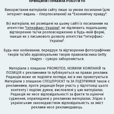
ПРИНЦИПИ І ПРАВИЛА РОБОТИ УП
Використання матеріалів сайту лише за умови посилання (для
інтернет-видань - гіперпосилання) на "Економічну правду".
Всі матеріали, які розміщені на цьому сайті із посиланням на
агентство
"Інтерфакс-Україна"
, не підлягають подальшому
відтворенню та/чи розповсюдженню в будь-якій формі,
інакше як з письмового дозволу агентства "Інтерфакс-
Україна".
Будь-яке копіювання, передрук та відтворення фотографічних
творів та/або аудіовізуальних творів правовласника Getty
Images - суворо забороняється.
Матеріали з плашкою PROMOTED, НОВИНИ КОМПАНІЙ та
ПОЗИЦІЯ є рекламними та публікуються на правах реклами.
Редакція може не поділяти погляди, які в них промотуються.
Матеріали з плашкою СПЕЦПРОЄКТ та ЗА ПІДТРИМКИ також є
рекламними, проте редакція бере участь у підготовці цього
контенту і поділяє думки, висловлені у цих матеріалах.
Редакція не несе відповідальності за факти та оціночні
судження, оприлюднені у рекламних матеріалах. Згідно з
українським законодавством відповідальність за зміст
реклами несе рекламодавець.