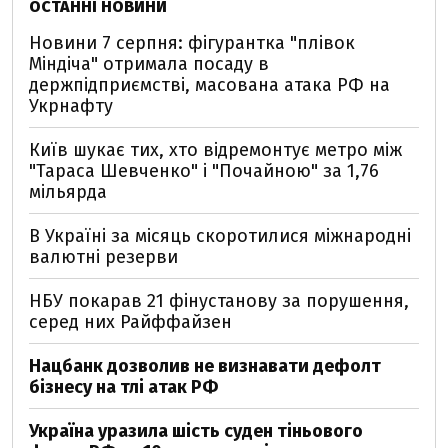
ОСТАННІ НОВИНИ
Новини 7 серпня: фігурантка "плівок
Міндіча" отримала посаду в
держпідприємстві, масована атака РФ на
Укрнафту
Київ шукає тих, хто відремонтує метро між
"Тараса Шевченко" і "Почайною" за 1,76
мільярда
В Україні за місяць скоротилися міжнародні
валютні резерви
НБУ покарав 21 фінустанову за порушення,
серед них Райффайзен
Нацбанк дозволив не визнавати дефолт
бізнесу на тлі атак РФ
Україна уразила шість суден тіньового