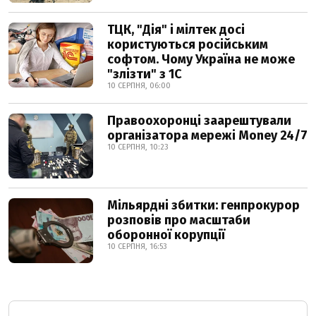
ТЦК, "Дія" і мілтек досі
користуються російським
софтом. Чому Україна не може
"злізти" з 1С
10 СЕРПНЯ, 06:00
Правоохоронці заарештували
організатора мережі Money 24/7
10 СЕРПНЯ, 10:23
Мільярдні збитки: генпрокурор
розповів про масштаби
оборонної корупції
10 СЕРПНЯ, 16:53