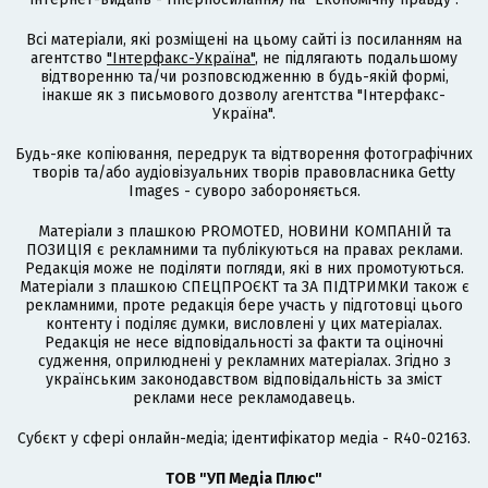
Всі матеріали, які розміщені на цьому сайті із посиланням на
агентство
"Інтерфакс-Україна"
, не підлягають подальшому
відтворенню та/чи розповсюдженню в будь-якій формі,
інакше як з письмового дозволу агентства "Інтерфакс-
Україна".
Будь-яке копіювання, передрук та відтворення фотографічних
творів та/або аудіовізуальних творів правовласника Getty
Images - суворо забороняється.
Матеріали з плашкою PROMOTED, НОВИНИ КОМПАНІЙ та
ПОЗИЦІЯ є рекламними та публікуються на правах реклами.
Редакція може не поділяти погляди, які в них промотуються.
Матеріали з плашкою СПЕЦПРОЄКТ та ЗА ПІДТРИМКИ також є
рекламними, проте редакція бере участь у підготовці цього
контенту і поділяє думки, висловлені у цих матеріалах.
Редакція не несе відповідальності за факти та оціночні
судження, оприлюднені у рекламних матеріалах. Згідно з
українським законодавством відповідальність за зміст
реклами несе рекламодавець.
Cубєкт у сфері онлайн-медіа; ідентифікатор медіа - R40-02163.
ТОВ "УП Медіа Плюс"