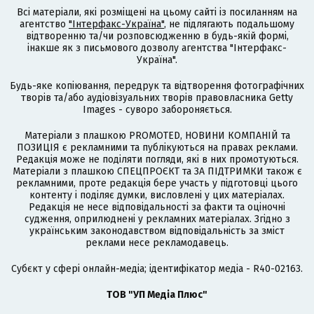
Всі матеріали, які розміщені на цьому сайті із посиланням на
агентство
"Інтерфакс-Україна"
, не підлягають подальшому
відтворенню та/чи розповсюдженню в будь-якій формі,
інакше як з письмового дозволу агентства "Інтерфакс-
Україна".
Будь-яке копіювання, передрук та відтворення фотографічних
творів та/або аудіовізуальних творів правовласника Getty
Images - суворо забороняється.
Матеріали з плашкою PROMOTED, НОВИНИ КОМПАНІЙ та
ПОЗИЦІЯ є рекламними та публікуються на правах реклами.
Редакція може не поділяти погляди, які в них промотуються.
Матеріали з плашкою СПЕЦПРОЄКТ та ЗА ПІДТРИМКИ також є
рекламними, проте редакція бере участь у підготовці цього
контенту і поділяє думки, висловлені у цих матеріалах.
Редакція не несе відповідальності за факти та оціночні
судження, оприлюднені у рекламних матеріалах. Згідно з
українським законодавством відповідальність за зміст
реклами несе рекламодавець.
Cубєкт у сфері онлайн-медіа; ідентифікатор медіа - R40-02163.
ТОВ "УП Медіа Плюс"