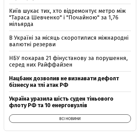
Київ шукає тих, хто відремонтує метро між
"Тараса Шевченко" і "Почайною" за 1,76
мільярда
В Україні за місяць скоротилися міжнародні
валютні резерви
НБУ покарав 21 фінустанову за порушення,
серед них Райффайзен
Нацбанк дозволив не визнавати дефолт
бізнесу на тлі атак РФ
Україна уразила шість суден тіньового
флоту РФ та 10 енерговузлів
ВСІ НОВИНИ