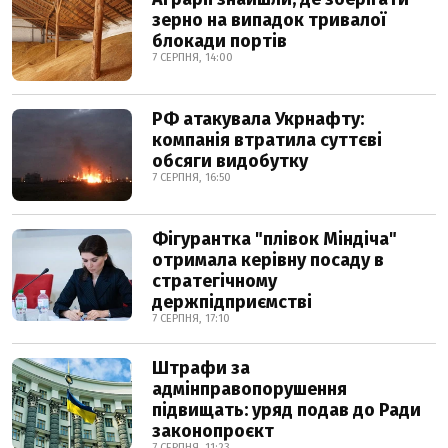
зерно на випадок тривалої
блокади портів
7 СЕРПНЯ, 14:00
РФ атакувала Укрнафту:
компанія втратила суттєві
обсяги видобутку
7 СЕРПНЯ, 16:50
Фігурантка "плівок Міндіча"
отримала керівну посаду в
стратегічному
держпідприємстві
7 СЕРПНЯ, 17:10
Штрафи за
адмінправопорушення
підвищать: уряд подав до Ради
законопроєкт
7 СЕРПНЯ, 11:23