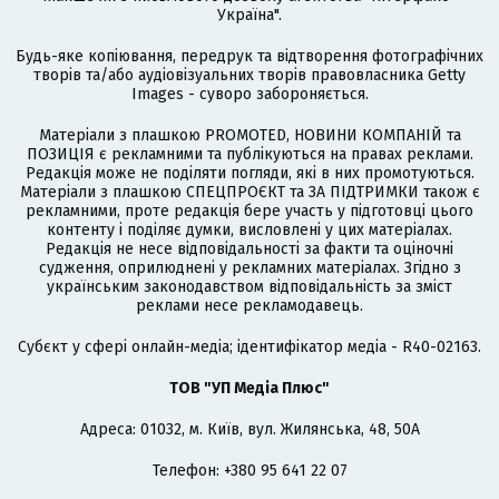
Україна".
Будь-яке копіювання, передрук та відтворення фотографічних
творів та/або аудіовізуальних творів правовласника Getty
Images - суворо забороняється.
Матеріали з плашкою PROMOTED, НОВИНИ КОМПАНІЙ та
ПОЗИЦІЯ є рекламними та публікуються на правах реклами.
Редакція може не поділяти погляди, які в них промотуються.
Матеріали з плашкою СПЕЦПРОЄКТ та ЗА ПІДТРИМКИ також є
рекламними, проте редакція бере участь у підготовці цього
контенту і поділяє думки, висловлені у цих матеріалах.
Редакція не несе відповідальності за факти та оціночні
судження, оприлюднені у рекламних матеріалах. Згідно з
українським законодавством відповідальність за зміст
реклами несе рекламодавець.
Cубєкт у сфері онлайн-медіа; ідентифікатор медіа - R40-02163.
ТОВ "УП Медіа Плюс"
Адреса: 01032, м. Київ, вул. Жилянська, 48, 50А
Телефон: +380 95 641 22 07