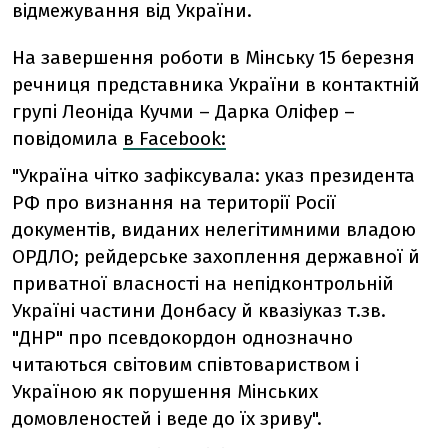
відмежування від України.
На завершення роботи в Мінську 15 березня
речниця представника України в контактній
групі Леоніда Кучми – Дарка Оліфер –
повідомила
в Facebook:
"Україна чітко зафіксувала: указ президента
РФ про визнання на території Росії
документів, виданих нелегітимними владою
ОРДЛО; рейдерське захоплення державної й
приватної власності на непідконтрольній
Україні частини Донбасу й квазіуказ т.зв.
"ДНР" про псевдокордон однозначно
читаються світовим співтовариством і
Україною як порушення Мінських
домовленостей і веде до їх зриву".