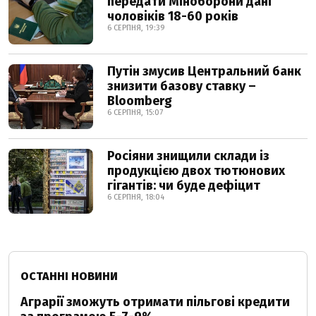
передати Міноборони дані
чоловіків 18-60 років
6 СЕРПНЯ, 19:39
Путін змусив Центральний банк
знизити базову ставку –
Bloomberg
6 СЕРПНЯ, 15:07
Росіяни знищили склади із
продукцією двох тютюнових
гігантів: чи буде дефіцит
6 СЕРПНЯ, 18:04
ОСТАННІ НОВИНИ
Аграрії зможуть отримати пільгові кредити