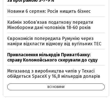
за програмою 5-7-9%
Новини 6 серпня: Росія нищить бізнес
Кабмін зобовʼязав податкову передати
Міноборони дані чоловіків 18-60 років
Єврокомісія попередила Румунію через
наміри відкласти відмову від вугільних ТЕС
Привласнення мільярдів Приватбанку:
справу Коломойського скерували до суду
Мегазавод з виробництва чипів у Техасі
обійдеться SpaceX у 16,8 мільярдів доларів
ВСІ НОВИНИ