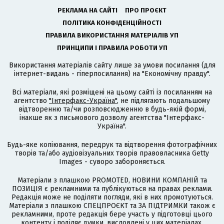
РЕКЛАМА НА САЙТІ
ПРО ПРОЄКТ
ПОЛІТИКА КОНФІДЕНЦІЙНОСТІ
ПРАВИЛА ВИКОРИСТАННЯ МАТЕРІАЛІВ УП
ПРИНЦИПИ І ПРАВИЛА РОБОТИ УП
Використання матеріалів сайту лише за умови посилання (для
інтернет-видань - гіперпосилання) на "Економічну правду".
Всі матеріали, які розміщені на цьому сайті із посиланням на
агентство
"Інтерфакс-Україна"
, не підлягають подальшому
відтворенню та/чи розповсюдженню в будь-якій формі,
інакше як з письмового дозволу агентства "Інтерфакс-
Україна".
Будь-яке копіювання, передрук та відтворення фотографічних
творів та/або аудіовізуальних творів правовласника Getty
Images - суворо забороняється.
Матеріали з плашкою PROMOTED, НОВИНИ КОМПАНІЙ та
ПОЗИЦІЯ є рекламними та публікуються на правах реклами.
Редакція може не поділяти погляди, які в них промотуються.
Матеріали з плашкою СПЕЦПРОЄКТ та ЗА ПІДТРИМКИ також є
рекламними, проте редакція бере участь у підготовці цього
контенту і поділяє думки, висловлені у цих матеріалах.