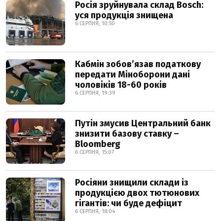
Росія зруйнувала склад Bosch:
уся продукція знищена
6 СЕРПНЯ, 10:50
Кабмін зобовʼязав податкову
передати Міноборони дані
чоловіків 18-60 років
6 СЕРПНЯ, 19:39
Путін змусив Центральний банк
знизити базову ставку –
Bloomberg
6 СЕРПНЯ, 15:07
Росіяни знищили склади із
продукцією двох тютюнових
гігантів: чи буде дефіцит
6 СЕРПНЯ, 18:04