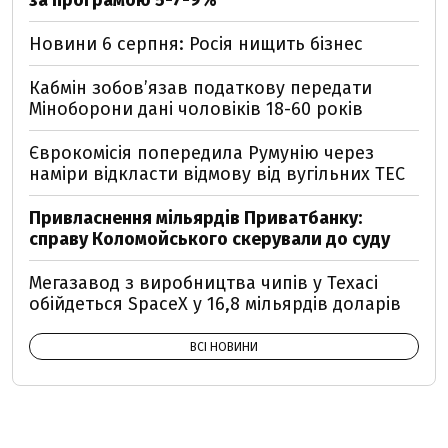
за програмою 5-7-9%
Новини 6 серпня: Росія нищить бізнес
Кабмін зобовʼязав податкову передати
Міноборони дані чоловіків 18-60 років
Єврокомісія попередила Румунію через
наміри відкласти відмову від вугільних ТЕС
Привласнення мільярдів Приватбанку:
справу Коломойського скерували до суду
Мегазавод з виробництва чипів у Техасі
обійдеться SpaceX у 16,8 мільярдів доларів
ВСІ НОВИНИ