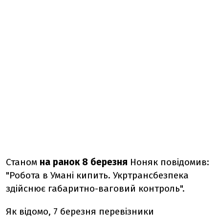
Станом
на ранок 8 березня
Ноняк повідомив:
"Р
обота в Умані кипить. Укртрансбезпека
здійснює габаритно-ваговий контроль".
Як відомо, 7 березня п
еревізники