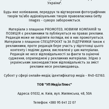
Україна".
Будь-яке копіювання, передрук та відтворення фотографічних
творів та/або аудіовізуальних творів правовласника Getty
Images - суворо забороняється.
Матеріали з плашкою PROMOTED, НОВИНИ КОМПАНІЙ та
ПОЗИЦІЯ є рекламними та публікуються на правах реклами.
Редакція може не поділяти погляди, які в них промотуються.
Матеріали з плашкою СПЕЦПРОЄКТ та ЗА ПІДТРИМКИ також є
рекламними, проте редакція бере участь у підготовці цього
контенту і поділяє думки, висловлені у цих матеріалах.
Редакція не несе відповідальності за факти та оціночні
судження, оприлюднені у рекламних матеріалах. Згідно з
українським законодавством відповідальність за зміст
реклами несе рекламодавець.
Cубєкт у сфері онлайн-медіа; ідентифікатор медіа - R40-02163.
ТОВ "УП Медіа Плюс"
Адреса: 01032, м. Київ, вул. Жилянська, 48, 50А
Телефон: +380 95 641 22 07