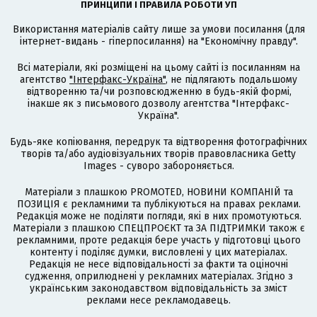
ПРИНЦИПИ І ПРАВИЛА РОБОТИ УП
Використання матеріалів сайту лише за умови посилання (для
інтернет-видань - гіперпосилання) на "Економічну правду".
Всі матеріали, які розміщені на цьому сайті із посиланням на
агентство
"Інтерфакс-Україна"
, не підлягають подальшому
відтворенню та/чи розповсюдженню в будь-якій формі,
інакше як з письмового дозволу агентства "Інтерфакс-
Україна".
Будь-яке копіювання, передрук та відтворення фотографічних
творів та/або аудіовізуальних творів правовласника Getty
Images - суворо забороняється.
Матеріали з плашкою PROMOTED, НОВИНИ КОМПАНІЙ та
ПОЗИЦІЯ є рекламними та публікуються на правах реклами.
Редакція може не поділяти погляди, які в них промотуються.
Матеріали з плашкою СПЕЦПРОЄКТ та ЗА ПІДТРИМКИ також є
рекламними, проте редакція бере участь у підготовці цього
контенту і поділяє думки, висловлені у цих матеріалах.
Редакція не несе відповідальності за факти та оціночні
судження, оприлюднені у рекламних матеріалах. Згідно з
українським законодавством відповідальність за зміст
реклами несе рекламодавець.