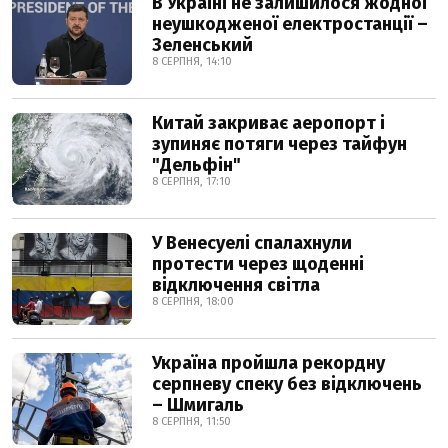
В Україні не залишилося жодної
неушкодженої електростанції –
Зеленський
8 СЕРПНЯ, 14:10
Китай закриває аеропорт і
зупиняє потяги через тайфун
"Дельфін"
8 СЕРПНЯ, 17:10
У Венесуелі спалахнули
протести через щоденні
відключення світла
8 СЕРПНЯ, 18:00
Україна пройшла рекордну
серпневу спеку без відключень
– Шмигаль
8 СЕРПНЯ, 11:50