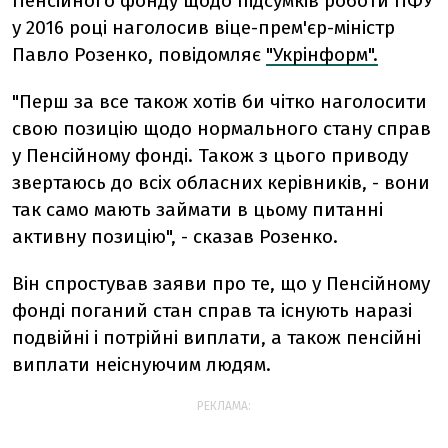
Пенсійного фонду щодо підсумків роботи ПФУ
у 2016 році наголосив віце-прем'єр-міністр
Павло Розенко, повідомляє
"Укрінформ".
"Перш за все також хотів би чітко наголосити
свою позицію щодо нормального стану справ
у Пенсійному фонді. Також з цього приводу
звертаюсь до всіх обласних керівників, - вони
так само мають займати в цьому питанні
активну позицію", - сказав Розенко.
Він спростував заяви про те, що у Пенсійному
фонді поганий стан справ та існують наразі
подвійні і потрійні виплати, а також пенсійні
виплати неіснуючим людям.
РЕКЛАМА: