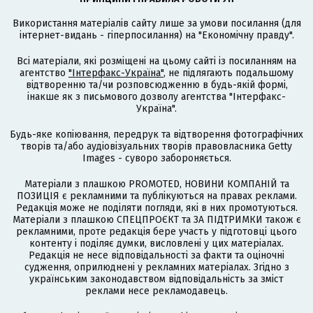
Використання матеріалів сайту лише за умови посилання (для
інтернет-видань - гіперпосилання) на "Економічну правду".
Всі матеріали, які розміщені на цьому сайті із посиланням на
агентство
"Інтерфакс-Україна"
, не підлягають подальшому
відтворенню та/чи розповсюдженню в будь-якій формі,
інакше як з письмового дозволу агентства "Інтерфакс-
Україна".
Будь-яке копіювання, передрук та відтворення фотографічних
творів та/або аудіовізуальних творів правовласника Getty
Images - суворо забороняється.
Матеріали з плашкою PROMOTED, НОВИНИ КОМПАНІЙ та
ПОЗИЦІЯ є рекламними та публікуються на правах реклами.
Редакція може не поділяти погляди, які в них промотуються.
Матеріали з плашкою СПЕЦПРОЄКТ та ЗА ПІДТРИМКИ також є
рекламними, проте редакція бере участь у підготовці цього
контенту і поділяє думки, висловлені у цих матеріалах.
Редакція не несе відповідальності за факти та оціночні
судження, оприлюднені у рекламних матеріалах. Згідно з
українським законодавством відповідальність за зміст
реклами несе рекламодавець.