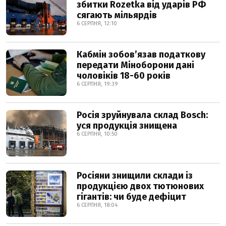
збитки Rozetka від ударів РФ
сягають мільярдів
6 СЕРПНЯ, 12:10
Кабмін зобовʼязав податкову
передати Міноборони дані
чоловіків 18-60 років
6 СЕРПНЯ, 19:39
Росія зруйнувала склад Bosch:
уся продукція знищена
6 СЕРПНЯ, 10:50
Росіяни знищили склади із
продукцією двох тютюнових
гігантів: чи буде дефіцит
6 СЕРПНЯ, 18:04