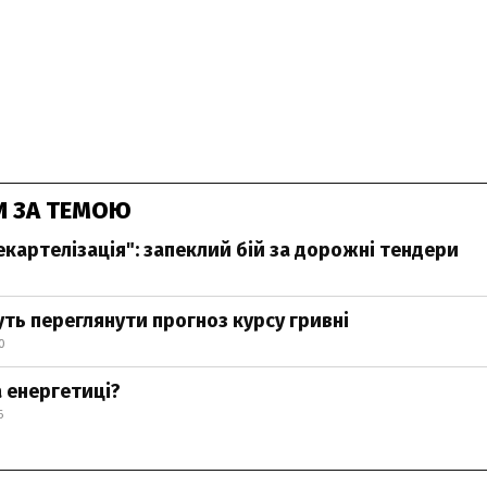
И ЗА ТЕМОЮ
екартелізація": запеклий бій за дорожні тендери
уть переглянути прогноз курсу гривні
0
 енергетиці?
6