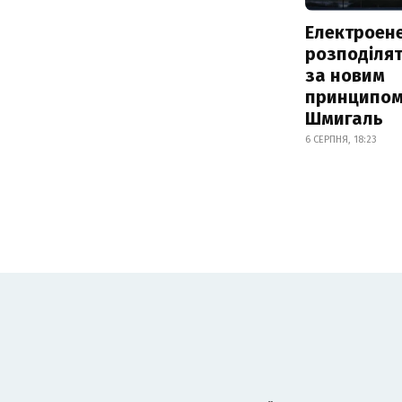
Електроене
розподіля
за новим
принципом
Шмигаль
6 СЕРПНЯ, 18:23