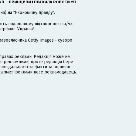
УП
ПРИНЦИПИ І ПРАВИЛА РОБОТИ УП
я) на "Економічну правду".
гають подальшому відтворенню та/чи
терфакс-Україна".
равовласника Getty Images - суворо
равах реклами. Редакція може не
 є рекламними, проте редакція бере
дповідальності за факти та оціночні
за зміст реклами несе рекламодавець.