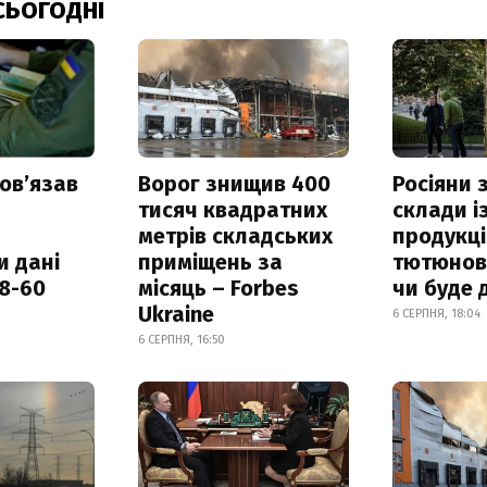
СЬОГОДНІ
овʼязав
Ворог знищив 400
Росіяни
тисяч квадратних
склади і
метрів складських
продукці
и дані
приміщень за
тютюнови
18-60
місяць – Forbes
чи буде 
Ukraine
6 СЕРПНЯ, 18:04
6 СЕРПНЯ, 16:50