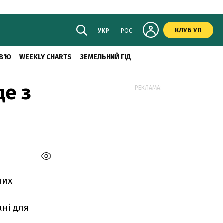
КЛУБ УП
УКР
РОС
В'Ю
WEEKLY CHARTS
ЗЕМЕЛЬНИЙ ГІД
де з
РЕКЛАМА:
них
и
ані для