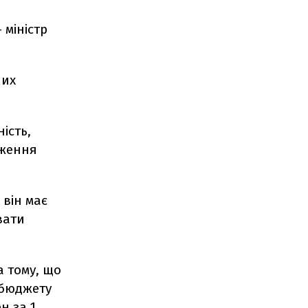
 міністр
них
ість,
дження
 він має
вати
а тому, що
 бюджету
н за 1