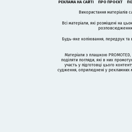
РЕКЛАМА НА САЙТІ
ПРО ПРОЄКТ
ПО
Використання матеріалів с
Всі матеріали, які розміщені на цьо
розповсюдженню в
Будь-яке копіювання, передрук та 
Матеріали з плашкою PROMOTED, 
поділяти погляди, які в них промо
участь у підготовці цього контенту
судження, оприлюднені у рекламних м