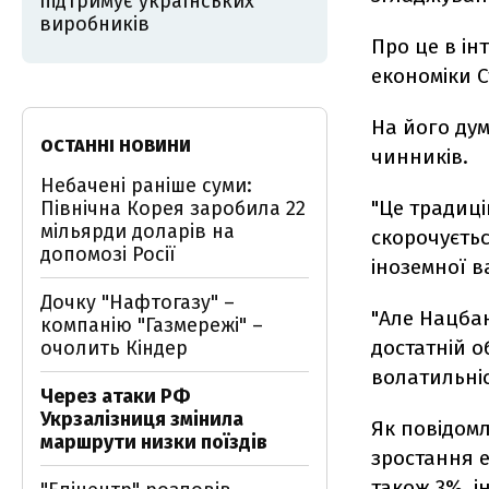
підтримує українських
виробників
Про це в ін
економіки С
На його дум
ОСТАННІ НОВИНИ
чинників.
Небачені раніше суми:
"Це традиці
Північна Корея заробила 22
мільярди доларів на
скорочуєть
допомозі Росії
іноземної в
Дочку "Нафтогазу" –
"Але Нацбан
компанію "Газмережі" –
достатній о
очолить Кіндер
волатильніс
Через атаки РФ
Укрзалізниця змінила
Як повідомл
маршрути низки поїздів
зростання 
також 3%, ін