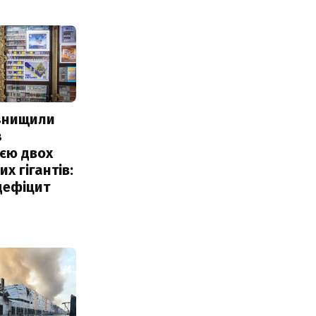
 знищили
з
єю двох
х гігантів:
дефіцит