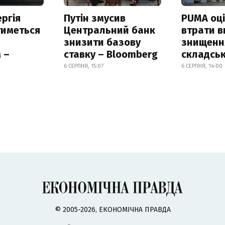
ргія
Путін змусив
PUMA оц
тиметься
Центральний банк
втрати в
знизити базову
знищення
 –
ставку – Bloomberg
складськ
6 СЕРПНЯ, 15:07
6 СЕРПНЯ, 14:00
© 2005-2026, ЕКОНОМІЧНА ПРАВДА