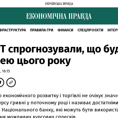
ФРАСТРУКТУРА
ПРАВИЛА ГРИ
ФІНАНСИ
СПЕЦПРОЄКТИ
ІНТЕР
Т спрогнозували, що бу
ею цього року
 16:15
о економічного розвитку і торгівлі не очікує знач
рсу гривні у поточному році і називає достатнім
 Національного банку, які можуть бути використ
ня можливих курсових сплесків.