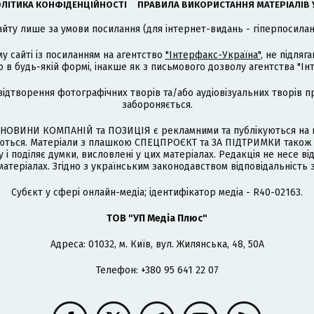
ЛІТИКА КОНФІДЕНЦІЙНОСТІ
ПРАВИЛА ВИКОРИСТАННЯ МАТЕРІАЛІВ 
айту лише за умови посилання (для інтернет-видань - гіперпосиланн
му сайті із посиланням на агентство
"Інтерфакс-Україна"
, не підля
 будь-якій формі, інакше як з письмового дозволу агентства "Ін
відтворення фотографічних творів та/або аудіовізуальних творів п
забороняється.
НОВИНИ КОМПАНІЙ та ПОЗИЦІЯ є рекламними та публікуються на п
туються. Матеріали з плашкою СПЕЦПРОЄКТ та ЗА ПІДТРИМКИ також
 і поділяє думки, висловлені у цих матеріалах. Редакція не несе ві
атеріалах. Згідно з українським законодавством відповідальність 
Cубєкт у сфері онлайн-медіа; ідентифікатор медіа - R40-02163.
ТОВ "УП Медіа Плюс"
Адреса: 01032, м. Київ, вул. Жилянська, 48, 50А
Телефон: +380 95 641 22 07