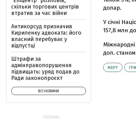
"Епіцентр" розповів,
скільки торгових центрів
долар.
втратив за час війни
У січні Нац
Антикорсуд призначив
157,8 млн до
Кириленку адвоката: його
власний перебуває у
Міжнародні 
відпустці
дол. станом
Штрафи за
адмінправопорушення
МЕРТ
ГР
підвищать: уряд подав до
Ради законопроєкт
ВСІ НОВИНИ
РЕКЛАМА: