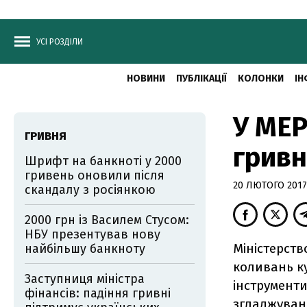
УСІ РОЗДІЛИ
НОВИНИ
ПУБЛІКАЦІЇ
КОЛОНКИ
ІН
У МЕР
ГРИВНЯ
гривн
Шрифт на банкноті у 2000
гривень оновили після
20 ЛЮТОГО 2017,
скандалу з росіянкою
2000 грн із Василем Стусом:
НБУ презентував нову
Міністерств
найбільшу банкноту
коливань ку
Заступниця міністра
інструменти
фінансів: падіння гривні
згладжуван