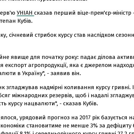
терв'ю
УНІАН
сказав перший віце-прем'єр-міністр -
тепан Кубів.
ку, січневий стрибок курсу став наслідком сезон
йне явище для початку року: падає ділова активн
ся експорт агропродукції, яка є джерелом надхо
алюти в Україну", - заявив він.
к згладжував надмірні коливання курсу гривні. І
бсяг міжнародних резервів, щоб і надалі згладжу
ть курсу нацвалюти", - сказав Кубів.
ялося, урядовий прогноз на 2017 рік базується н
економіки становитиме не менше 3% за дефіциту
фляції 8,1% і середньорічного курсу гривні 27,2 гр