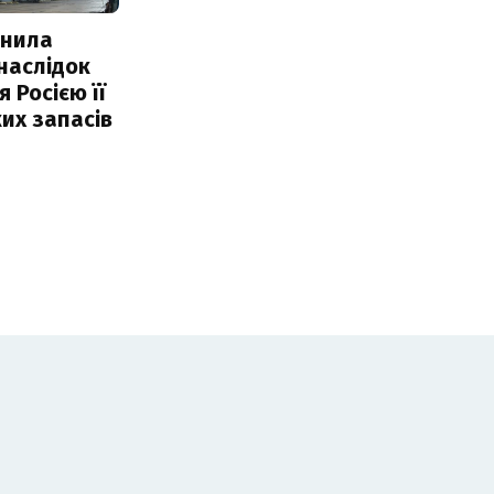
інила
наслідок
 Росією її
их запасів