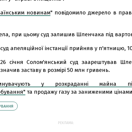
раїнським новинам
" повідомило джерело в пра
рела, при цьому суд залишив Шленчака під варто
суд апеляційної інстанції прийняв у п'ятницю, 1
 26 січня Солом'янський суд заарештував Шл
изначив заставу в розмірі 50 млн гривень.
нувачують
у розкраданні майна під
обування"
та продажу газу за заниженими цінами
УВАННЯ
РЕКЛАМА: