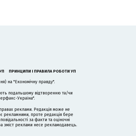
УП
ПРИНЦИПИ І ПРАВИЛА РОБОТИ УП
я) на "Економічну правду".
гають подальшому відтворенню та/чи
терфакс-Україна".
равах реклами. Редакція може не
 є рекламними, проте редакція бере
дповідальності за факти та оціночні
за зміст реклами несе рекламодавець.