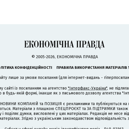
© 2005-2026, ЕКОНОМІЧНА ПРАВДА
ЛІТИКА КОНФІДЕНЦІЙНОСТІ
ПРАВИЛА ВИКОРИСТАННЯ МАТЕРІАЛІВ 
айту лише за умови посилання (для інтернет-видань - гіперпосиланн
му сайті із посиланням на агентство
"Інтерфакс-Україна"
, не підля
 будь-якій формі, інакше як з письмового дозволу агентства "Ін
НОВИНИ КОМПАНІЙ та ПОЗИЦІЯ є рекламними та публікуються на п
туються. Матеріали з плашкою СПЕЦПРОЄКТ та ЗА ПІДТРИМКИ також
 і поділяє думки, висловлені у цих матеріалах. Редакція не несе ві
атеріалах. Згідно з українським законодавством відповідальність 