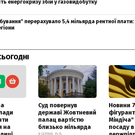
ть енергокризу збій у газовидобутку
бування" перерахувало 5,4 мільярда рентної плати: 
гіони
СЬОГОДНІ
ла
Суд повернув
Новини 7
клади
державі Жовтневий
фігурант
нти
палац вартістю
Міндіча"
я на
близько мільярда
посаду в
лиці
держпідп
8 СЕРПНЯ, 15:15