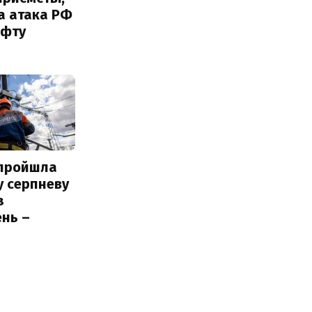
а атака РФ
афту
 пройшла
у серпневу
з
нь –
ь