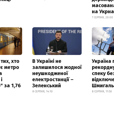
масован
на Укрн
7 СЕРПНЯ, 20:00
тих, хто
В Україні не
Україна
є метро
залишилося жодної
рекордн
а
неушкодженої
спеку бе
і
електростанції –
відключе
 за 1,76
Зеленський
Шмигал
8 СЕРПНЯ, 14:10
8 СЕРПНЯ, 11:50