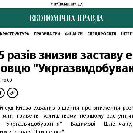
ФРАСТРУКТУРА
ПРАВИЛА ГРИ
ФІНАНСИ
СПЕЦПРОЄКТИ
ІНТЕР
 5 разів знизив заставу е
овцю "Укргазвидобува
 10:00
й суд Києва ухвалив рішення про зниження розм
0 млн гривень колишньому першому заступник
я "Укргазвидобування" Вадимові Шленчак
им у "справі Онищенка".