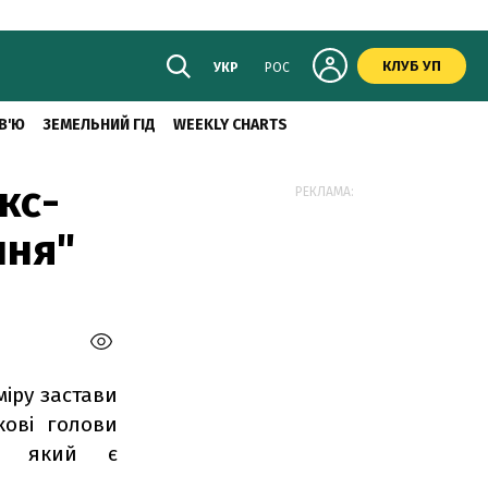
КЛУБ УП
УКР
РОС
В'Ю
ЗЕМЕЛЬНИЙ ГІД
WEEKLY CHARTS
кс-
РЕКЛАМА:
ння"
іру застави
ові голови
у, який є