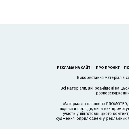
РЕКЛАМА НА САЙТІ
ПРО ПРОЄКТ
ПО
Використання матеріалів с
Всі матеріали, які розміщені на цьо
розповсюдженню в
Матеріали з плашкою PROMOTED, 
поділяти погляди, які в них промо
участь у підготовці цього контенту
судження, оприлюднені у рекламних м