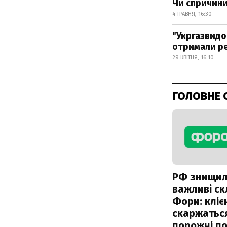
Чи спричини
4 ТРАВНЯ, 16:30
"Укргазвидо
отримали ре
29 КВІТНЯ, 16:10
ГОЛОВНЕ 
РФ знищи
важливі с
Фори: кліє
скаржатьс
порожні по