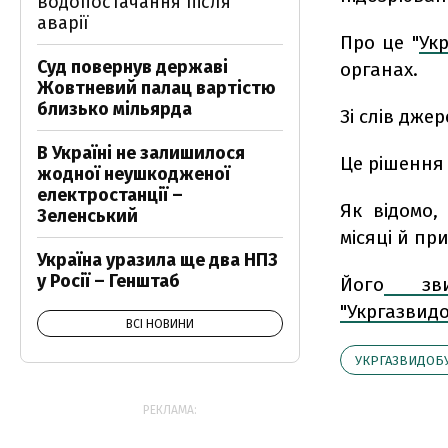
водопостачання після
аварії
Про це "
Ук
Суд повернув державі
органах.
Жовтневий палац вартістю
близько мільярда
Зі слів дже
В Україні не залишилося
Це рішення 
жодної неушкодженої
електростанції –
Як відомо,
Зеленський
місяці й пр
Україна уразила ще два НПЗ
у Росії – Генштаб
Його
зви
"Укргазвид
ВСІ НОВИНИ
УКРГАЗВИДОБ
РЕКЛАМА: