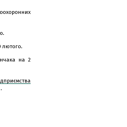
воохоронних
ю.
0 лютого.
енчака на 2
приємства
.