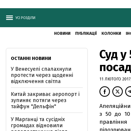
УСІ РОЗДІЛИ
НОВИНИ
ПУБЛІКАЦІЇ
КОЛОНКИ
ІН
Суд у
ОСТАННІ НОВИНИ
посад
У Венесуелі спалахнули
протести через щоденні
11 ЛЮТОГО 2017,
відключення світла
Китай закриває аеропорт і
зупиняє потяги через
Апеляційни
тайфун "Дельфін"
з 50 до 1
У Марганці та сусідніх
правлінн
громадах відновили
підозрюван