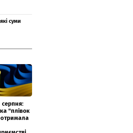
які суми
 серпня:
ка "плівок
 отримала
риємстві,