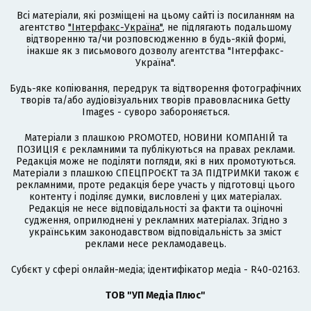
Всі матеріали, які розміщені на цьому сайті із посиланням на
агентство
"Інтерфакс-Україна"
, не підлягають подальшому
відтворенню та/чи розповсюдженню в будь-якій формі,
інакше як з письмового дозволу агентства "Інтерфакс-
Україна".
Будь-яке копіювання, передрук та відтворення фотографічних
творів та/або аудіовізуальних творів правовласника Getty
Images - суворо забороняється.
Матеріали з плашкою PROMOTED, НОВИНИ КОМПАНІЙ та
ПОЗИЦІЯ є рекламними та публікуються на правах реклами.
Редакція може не поділяти погляди, які в них промотуються.
Матеріали з плашкою СПЕЦПРОЄКТ та ЗА ПІДТРИМКИ також є
рекламними, проте редакція бере участь у підготовці цього
контенту і поділяє думки, висловлені у цих матеріалах.
Редакція не несе відповідальності за факти та оціночні
судження, оприлюднені у рекламних матеріалах. Згідно з
українським законодавством відповідальність за зміст
реклами несе рекламодавець.
Cубєкт у сфері онлайн-медіа; ідентифікатор медіа - R40-02163.
ТОВ "УП Медіа Плюс"