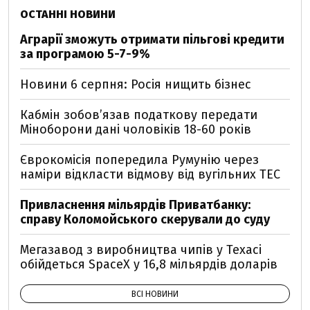
ОСТАННІ НОВИНИ
Аграрії зможуть отримати пільгові кредити
за програмою 5-7-9%
Новини 6 серпня: Росія нищить бізнес
Кабмін зобовʼязав податкову передати
Міноборони дані чоловіків 18-60 років
Єврокомісія попередила Румунію через
наміри відкласти відмову від вугільних ТЕС
Привласнення мільярдів Приватбанку:
справу Коломойського скерували до суду
Мегазавод з виробництва чипів у Техасі
обійдеться SpaceX у 16,8 мільярдів доларів
ВСІ НОВИНИ