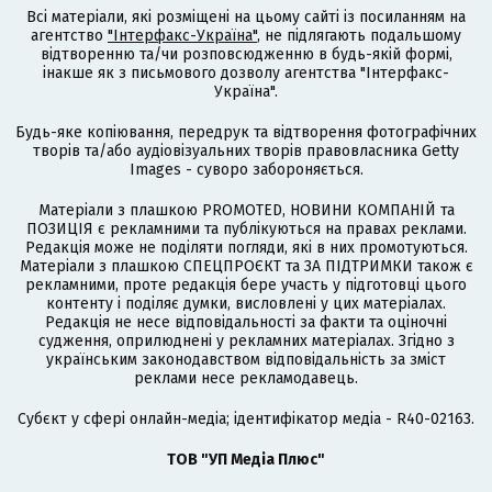
Всі матеріали, які розміщені на цьому сайті із посиланням на
агентство
"Інтерфакс-Україна"
, не підлягають подальшому
відтворенню та/чи розповсюдженню в будь-якій формі,
інакше як з письмового дозволу агентства "Інтерфакс-
Україна".
Будь-яке копіювання, передрук та відтворення фотографічних
творів та/або аудіовізуальних творів правовласника Getty
Images - суворо забороняється.
Матеріали з плашкою PROMOTED, НОВИНИ КОМПАНІЙ та
ПОЗИЦІЯ є рекламними та публікуються на правах реклами.
Редакція може не поділяти погляди, які в них промотуються.
Матеріали з плашкою СПЕЦПРОЄКТ та ЗА ПІДТРИМКИ також є
рекламними, проте редакція бере участь у підготовці цього
контенту і поділяє думки, висловлені у цих матеріалах.
Редакція не несе відповідальності за факти та оціночні
судження, оприлюднені у рекламних матеріалах. Згідно з
українським законодавством відповідальність за зміст
реклами несе рекламодавець.
Cубєкт у сфері онлайн-медіа; ідентифікатор медіа - R40-02163.
ТОВ "УП Медіа Плюс"