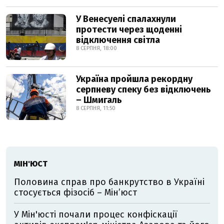
У Венесуелі спалахнули
протести через щоденні
відключення світла
8 СЕРПНЯ, 18:00
Україна пройшла рекордну
серпневу спеку без відключень
– Шмигаль
8 СЕРПНЯ, 11:50
МІН'ЮСТ
Половина справ про банкрутство в Україні
стосується фізосіб – Мін’юст
У Мін'юсті почали процес конфіскації