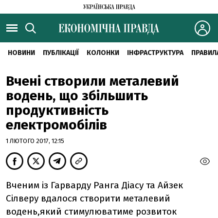
НОВИНИ
ПУБЛІКАЦІЇ
КОЛОНКИ
ІНФРАСТРУКТУРА
ПРАВИЛ
Вчені створили металевий
водень, що збільшить
продуктивність
електромобілів
1 ЛЮТОГО 2017, 12:15
Вченим із Гарварду Ранга Діасу та Айзек
Сілверу вдалося створити металевий
водень,який стимулюватиме розвиток