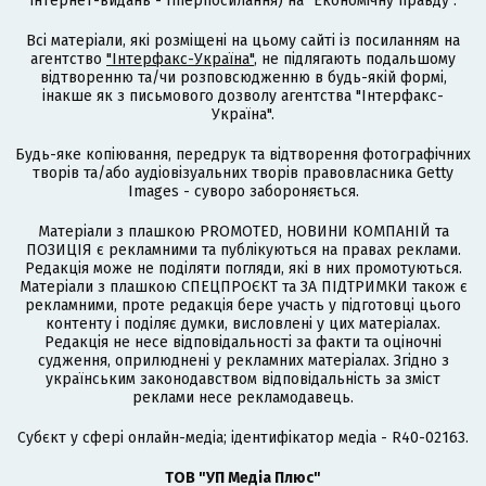
інтернет-видань - гіперпосилання) на "Економічну правду".
Всі матеріали, які розміщені на цьому сайті із посиланням на
агентство
"Інтерфакс-Україна"
, не підлягають подальшому
відтворенню та/чи розповсюдженню в будь-якій формі,
інакше як з письмового дозволу агентства "Інтерфакс-
Україна".
Будь-яке копіювання, передрук та відтворення фотографічних
творів та/або аудіовізуальних творів правовласника Getty
Images - суворо забороняється.
Матеріали з плашкою PROMOTED, НОВИНИ КОМПАНІЙ та
ПОЗИЦІЯ є рекламними та публікуються на правах реклами.
Редакція може не поділяти погляди, які в них промотуються.
Матеріали з плашкою СПЕЦПРОЄКТ та ЗА ПІДТРИМКИ також є
рекламними, проте редакція бере участь у підготовці цього
контенту і поділяє думки, висловлені у цих матеріалах.
Редакція не несе відповідальності за факти та оціночні
судження, оприлюднені у рекламних матеріалах. Згідно з
українським законодавством відповідальність за зміст
реклами несе рекламодавець.
Cубєкт у сфері онлайн-медіа; ідентифікатор медіа - R40-02163.
ТОВ "УП Медіа Плюс"