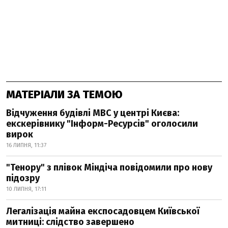
МАТЕРІАЛИ ЗА ТЕМОЮ
Відчуження будівлі МВС у центрі Києва:
екскерівнику "Інформ-Ресурсів" оголосили
вирок
16 ЛИПНЯ, 11:37
"Тенору" з плівок Міндіча повідомили про нову
підозру
10 ЛИПНЯ, 17:11
Легалізація майна експосадовцем Київської
митниці: слідство завершено