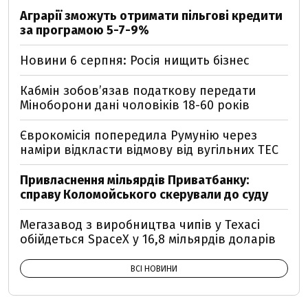
Аграрії зможуть отримати пільгові кредити
за програмою 5-7-9%
Новини 6 серпня: Росія нищить бізнес
Кабмін зобовʼязав податкову передати
Міноборони дані чоловіків 18-60 років
Єврокомісія попередила Румунію через
наміри відкласти відмову від вугільних ТЕС
Привласнення мільярдів Приватбанку:
справу Коломойського скерували до суду
Мегазавод з виробництва чипів у Техасі
обійдеться SpaceX у 16,8 мільярдів доларів
ВСІ НОВИНИ