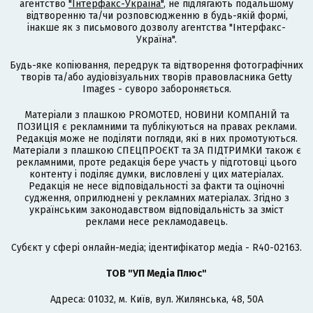
агентство
"Інтерфакс-Україна"
, не підлягають подальшому
відтворенню та/чи розповсюдженню в будь-якій формі,
інакше як з письмового дозволу агентства "Інтерфакс-
Україна".
Будь-яке копіювання, передрук та відтворення фотографічних
творів та/або аудіовізуальних творів правовласника Getty
Images - суворо забороняється.
Матеріали з плашкою PROMOTED, НОВИНИ КОМПАНІЙ та
ПОЗИЦІЯ є рекламними та публікуються на правах реклами.
Редакція може не поділяти погляди, які в них промотуються.
Матеріали з плашкою СПЕЦПРОЄКТ та ЗА ПІДТРИМКИ також є
рекламними, проте редакція бере участь у підготовці цього
контенту і поділяє думки, висловлені у цих матеріалах.
Редакція не несе відповідальності за факти та оціночні
судження, оприлюднені у рекламних матеріалах. Згідно з
українським законодавством відповідальність за зміст
реклами несе рекламодавець.
Cубєкт у сфері онлайн-медіа; ідентифікатор медіа - R40-02163.
ТОВ "УП Медіа Плюс"
Адреса: 01032, м. Київ, вул. Жилянська, 48, 50А