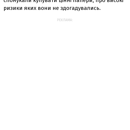
спонукали купувати цінні папери, про високі
ризики яких вони не здогадувались.
РЕКЛАМА: