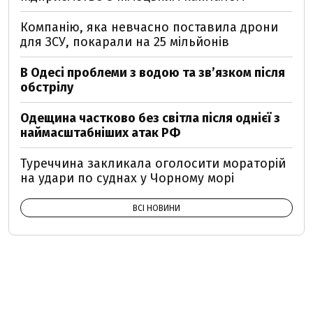
Компанію, яка невчасно поставила дрони
для ЗСУ, покарали на 25 мільйонів
В Одесі проблеми з водою та звʼязком після
обстрілу
Одещина частково без світла після однієї з
наймасштабніших атак РФ
Туреччина закликала оголосити мораторій
на удари по суднах у Чорному морі
ВСІ НОВИНИ