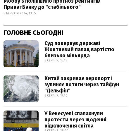
Moody's поліпшило прогноз рейтингів
ПриватБанку до "стабільного"
8 БЕРЕЗНЯ 2024, 13:55
ГОЛОВНЕ СЬОГОДНІ
Суд повернув державі
Жовтневий палац вартістю
близько мільярда
8 СЕРПНЯ, 15:15
Китай закриває аеропорт і
зупиняє потяги через тайфун
"Дельфін"
8 СЕРПНЯ, 17:10
У Венесуелі спалахнули
протести через щоденні
відключення світла
8 СЕРПНЯ, 18:00