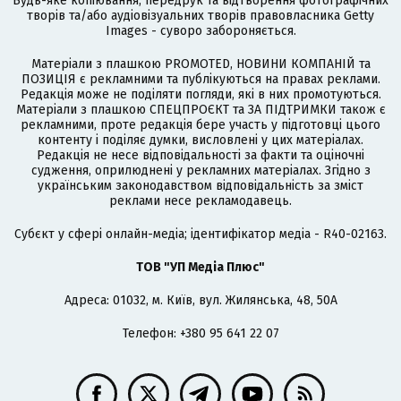
Будь-яке копіювання, передрук та відтворення фотографічних
творів та/або аудіовізуальних творів правовласника Getty
Images - суворо забороняється.
Матеріали з плашкою PROMOTED, НОВИНИ КОМПАНІЙ та
ПОЗИЦІЯ є рекламними та публікуються на правах реклами.
Редакція може не поділяти погляди, які в них промотуються.
Матеріали з плашкою СПЕЦПРОЄКТ та ЗА ПІДТРИМКИ також є
рекламними, проте редакція бере участь у підготовці цього
контенту і поділяє думки, висловлені у цих матеріалах.
Редакція не несе відповідальності за факти та оціночні
судження, оприлюднені у рекламних матеріалах. Згідно з
українським законодавством відповідальність за зміст
реклами несе рекламодавець.
Cубєкт у сфері онлайн-медіа; ідентифікатор медіа - R40-02163.
ТОВ "УП Медіа Плюс"
Адреса: 01032, м. Київ, вул. Жилянська, 48, 50А
Телефон: +380 95 641 22 07