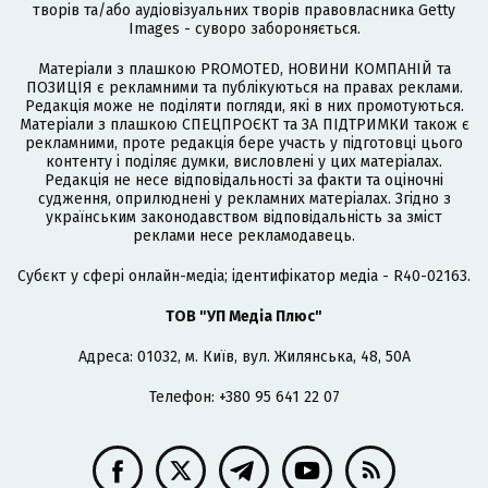
творів та/або аудіовізуальних творів правовласника Getty
Images - суворо забороняється.
Матеріали з плашкою PROMOTED, НОВИНИ КОМПАНІЙ та
ПОЗИЦІЯ є рекламними та публікуються на правах реклами.
Редакція може не поділяти погляди, які в них промотуються.
Матеріали з плашкою СПЕЦПРОЄКТ та ЗА ПІДТРИМКИ також є
рекламними, проте редакція бере участь у підготовці цього
контенту і поділяє думки, висловлені у цих матеріалах.
Редакція не несе відповідальності за факти та оціночні
судження, оприлюднені у рекламних матеріалах. Згідно з
українським законодавством відповідальність за зміст
реклами несе рекламодавець.
Cубєкт у сфері онлайн-медіа; ідентифікатор медіа - R40-02163.
ТОВ "УП Медіа Плюс"
Адреса: 01032, м. Київ, вул. Жилянська, 48, 50А
Телефон: +380 95 641 22 07