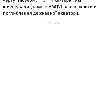
чергу "Нібулон", ТІС і "Ніка-Тера", які
інвестували (замість АМПУ) власні кошти в
поглиблення державної акваторії.
РЕКЛАМА: