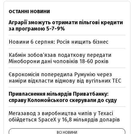
ОСТАННІ НОВИНИ
Аграрії зможуть отримати пільгові кредити
за програмою 5-7-9%
Новини 6 серпня: Росія нищить бізнес
Кабмін зобовʼязав податкову передати
Міноборони дані чоловіків 18-60 років
Єврокомісія попередила Румунію через
наміри відкласти відмову від вугільних ТЕС
Привласнення мільярдів Приватбанку:
справу Коломойського скерували до суду
Мегазавод з виробництва чипів у Техасі
обійдеться SpaceX у 16,8 мільярдів доларів
ВСІ НОВИНИ