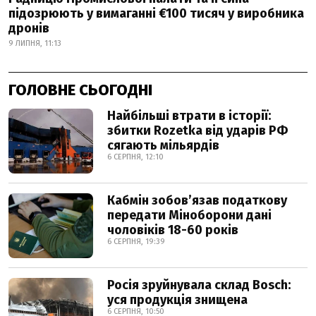
підозрюють у вимаганні €100 тисяч у виробника
дронів
9 ЛИПНЯ, 11:13
ГОЛОВНЕ СЬОГОДНІ
Найбільші втрати в історії:
збитки Rozetka від ударів РФ
сягають мільярдів
6 СЕРПНЯ, 12:10
Кабмін зобовʼязав податкову
передати Міноборони дані
чоловіків 18-60 років
6 СЕРПНЯ, 19:39
Росія зруйнувала склад Bosch:
уся продукція знищена
6 СЕРПНЯ, 10:50