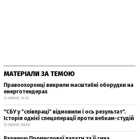
МАТЕРІАЛИ ЗА ТЕМОЮ
Правоохоронці викрили масштабні оборудки на
енерготендерах
13 ЛИПНЯ, 12:25
"СБУ у "співпраці" відмовили і ось результат".
Історія однієї спецоперації проти вебкам-студій
13 ЛИПНЯ, 08:00
Радницю Промислової палати та її сина