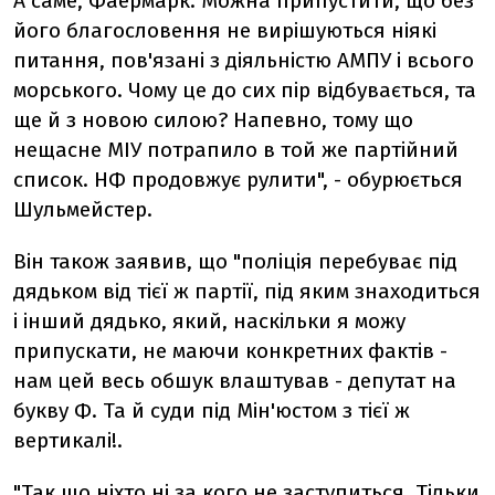
А саме, Фаермарк. Можна припустити, що без
його благословення не вирішуються ніякі
питання, пов'язані з діяльністю АМПУ і всього
морського. Чому це до сих пір відбувається, та
ще й з новою силою? Напевно, тому що
нещасне МІУ потрапило в той же партійний
список. НФ продовжує рулити", - обурюється
Шульмейстер.
Він також заявив, що "поліція перебуває під
дядьком від тієї ж партії, під яким знаходиться
і інший дядько, який, наскільки я можу
припускати, не маючи конкретних фактів -
нам цей весь обшук влаштував - депутат на
букву Ф. Та й суди під Мін'юстом з тієї ж
вертикалі!.
"Так що ніхто ні за кого не заступиться. Тільки