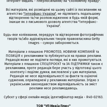
інтернет-видань - гіперпосилання) на "Економічну правду".
Всі матеріали, які розміщені на цьому сайті із посиланням на
агентство
"Інтерфакс-Україна"
, не підлягають подальшому
відтворенню та/чи розповсюдженню в будь-якій формі,
інакше як з письмового дозволу агентства "Інтерфакс-
Україна".
Будь-яке копіювання, передрук та відтворення фотографічних
творів та/або аудіовізуальних творів правовласника Getty
Images - суворо забороняється.
Матеріали з плашкою PROMOTED, НОВИНИ КОМПАНІЙ та
ПОЗИЦІЯ є рекламними та публікуються на правах реклами.
Редакція може не поділяти погляди, які в них промотуються.
Матеріали з плашкою СПЕЦПРОЄКТ та ЗА ПІДТРИМКИ також є
рекламними, проте редакція бере участь у підготовці цього
контенту і поділяє думки, висловлені у цих матеріалах.
Редакція не несе відповідальності за факти та оціночні
судження, оприлюднені у рекламних матеріалах. Згідно з
українським законодавством відповідальність за зміст
реклами несе рекламодавець.
Cубєкт у сфері онлайн-медіа; ідентифікатор медіа - R40-02163.
ТОВ "УП Медіа Плюс"