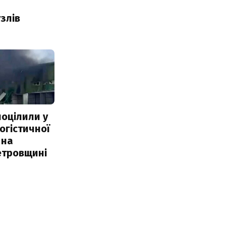
злів
поцілили у
огістичної
 на
етровщині