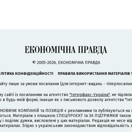
© 2005-2026, ЕКОНОМІЧНА ПРАВДА
ЛІТИКА КОНФІДЕНЦІЙНОСТІ
ПРАВИЛА ВИКОРИСТАННЯ МАТЕРІАЛІВ 
айту лише за умови посилання (для інтернет-видань - гіперпосиланн
му сайті із посиланням на агентство
"Інтерфакс-Україна"
, не підля
 будь-якій формі, інакше як з письмового дозволу агентства "Ін
НОВИНИ КОМПАНІЙ та ПОЗИЦІЯ є рекламними та публікуються на п
туються. Матеріали з плашкою СПЕЦПРОЄКТ та ЗА ПІДТРИМКИ також
 і поділяє думки, висловлені у цих матеріалах. Редакція не несе ві
атеріалах. Згідно з українським законодавством відповідальність 