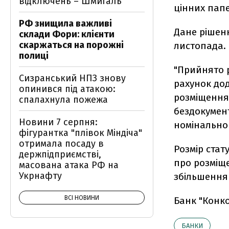
відключень – Шмигаль
цінних пап
РФ знищила важливі
Дане рішен
склади Фори: клієнти
скаржаться на порожні
листопада.
полиці
"Прийнято р
Сизранський НПЗ знову
рахунок до
опинився під атакою:
розміщення 
спалахнула пожежа
бездокумент
Новини 7 серпня:
номінальною
фігурантка "плівок Міндіча"
отримала посаду в
Розмір стат
держпідприємстві,
про розміще
масована атака РФ на
Укрнафту
збільшення 
ВСІ НОВИНИ
Банк "Конко
БАНКИ