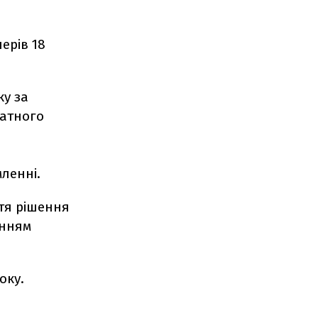
ерів 18
ку за
ватного
мленні.
ття рішення
анням
оку.