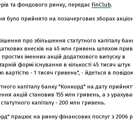
ерів та фондового ринку, передає
FinClub
.
ня було прийнято на позачергових зборах акціон
ішення про збільшення статутного капіталу бан
даткових внесків на 45 млн гривень шляхом при
простих іменних акцій додаткового випуску в
арній формі існування в кількості 45 тисяч штук
 вартістю - 1 тисяч гривень", - йдеться в повідо
утного капіталу банку "Конкорд" на дату прийня
ння акцій становив 155 млн гривень, а з урахув
статутного капіталу - 200 млн гривень.
рд" працює на ринку фінансових послуг з 2006 р