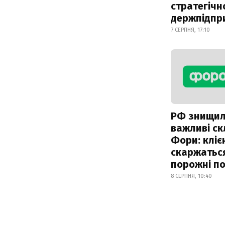
стратегічн
держпідпр
7 СЕРПНЯ, 17:10
РФ знищи
важливі с
Фори: кліє
скаржатьс
порожні по
8 СЕРПНЯ, 10:40