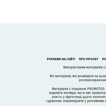
РЕКЛАМА НА САЙТІ
ПРО ПРОЄКТ
ПО
Використання матеріалів с
Всі матеріали, які розміщені на цьо
розповсюдженню в
Матеріали з плашкою PROMOTED, 
поділяти погляди, які в них промо
участь у підготовці цього контенту
судження, оприлюднені у рекламних м