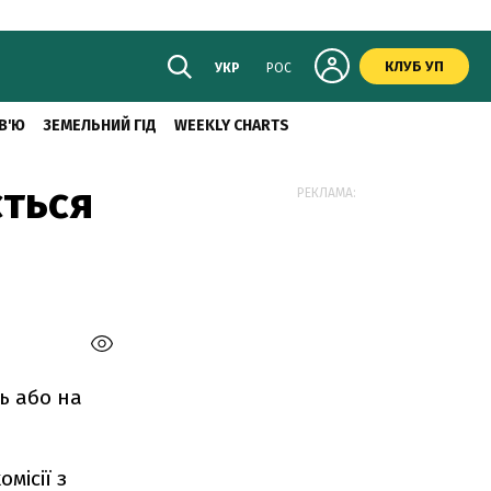
КЛУБ УП
УКР
РОС
В'Ю
ЗЕМЕЛЬНИЙ ГІД
WEEKLY CHARTS
ється
РЕКЛАМА:
ь або на
місії з