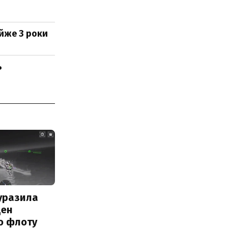
йже 3 роки
ь
уразила
ден
о флоту