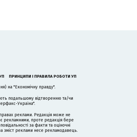
УП
ПРИНЦИПИ І ПРАВИЛА РОБОТИ УП
я) на "Економічну правду".
гають подальшому відтворенню та/чи
терфакс-Україна".
равах реклами. Редакція може не
 є рекламними, проте редакція бере
дповідальності за факти та оціночні
за зміст реклами несе рекламодавець.