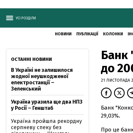
УСІ РОЗДІЛИ
НОВИНИ
ПУБЛІКАЦІЇ
КОЛОНКИ
ІН
Банк 
ОСТАННІ НОВИНИ
до 20
В Україні не залишилося
жодної неушкодженої
21 ЛИСТОПАДА 20
електростанції –
Зеленський
Україна уразила ще два НПЗ
Банк "Конко
у Росії – Генштаб
29,03%.
Україна пройшла рекордну
серпневу спеку без
Про це банк