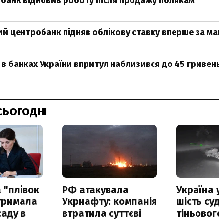
 банк відновив роботу після продажу полякам
й центробанк підняв облікову ставку вперше за ма
 в банках України впритул наблизився до 45 гривен
СЬОГОДНІ
 "плівок
РФ атакувала
Україна 
отримала
Укрнафту: компанія
шість су
саду в
втратила суттєві
тіньовог