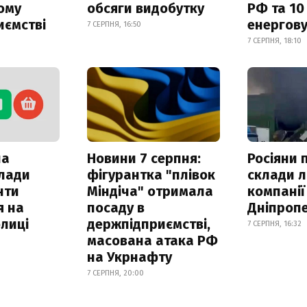
ому
обсяги видобутку
РФ та 10
иємстві
енергову
7 СЕРПНЯ, 16:50
7 СЕРПНЯ, 18:10
ла
Новини 7 серпня:
Росіяни 
клади
фігурантка "плівок
склади л
нти
Міндіча" отримала
компанії
я на
посаду в
Дніпроп
лиці
держпідприємстві,
7 СЕРПНЯ, 16:32
масована атака РФ
на Укрнафту
7 СЕРПНЯ, 20:00