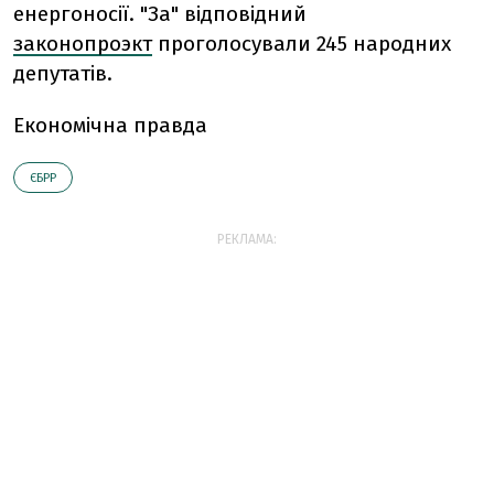
енергоносії. "За" відповідний
законопроэкт
проголосували 245 народних
депутатів.
Економічна правда
ЄБРР
РЕКЛАМА: