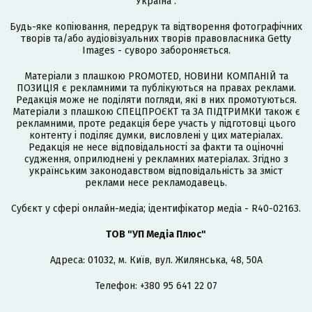
Україна".
Будь-яке копіювання, передрук та відтворення фотографічних
творів та/або аудіовізуальних творів правовласника Getty
Images - суворо забороняється.
Матеріали з плашкою PROMOTED, НОВИНИ КОМПАНІЙ та
ПОЗИЦІЯ є рекламними та публікуються на правах реклами.
Редакція може не поділяти погляди, які в них промотуються.
Матеріали з плашкою СПЕЦПРОЄКТ та ЗА ПІДТРИМКИ також є
рекламними, проте редакція бере участь у підготовці цього
контенту і поділяє думки, висловлені у цих матеріалах.
Редакція не несе відповідальності за факти та оціночні
судження, оприлюднені у рекламних матеріалах. Згідно з
українським законодавством відповідальність за зміст
реклами несе рекламодавець.
Cубєкт у сфері онлайн-медіа; ідентифікатор медіа - R40-02163.
ТОВ "УП Медіа Плюс"
Адреса: 01032, м. Київ, вул. Жилянська, 48, 50А
Телефон: +380 95 641 22 07