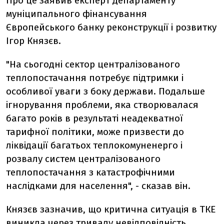
Про це заявив експерт департаменту
муніципального фінансування
Європейського банку реконструкції і розвитку
Ігор Князєв.
"На сьогодні сектор централізованого
теплопостачання потребує підтримки і
особливої уваги з боку держави. Подальше
ігнорування проблеми, яка створювалася
багато років в результаті неадекватної
тарифної політики, може призвести до
ліквідації багатьох теплокомуненерго і
розвалу систем централізованого
теплопостачання з катастрофічними
наслідками для населення", - сказав він.
Князєв зазначив, що критична ситуація в ТКЕ
виникла через тривалу невідповідність