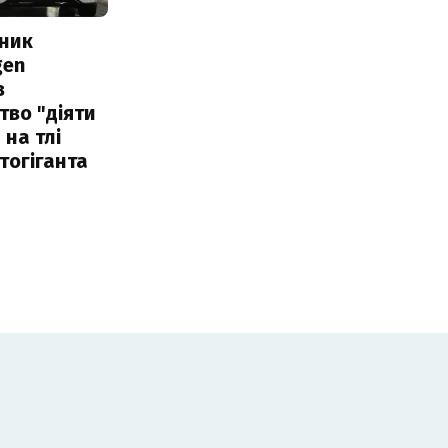
сник
gen
в
тво "діяти
 на тлі
тогіганта