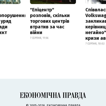
а
"Епіцентр"
Співвла
опорушення
розповів, скільки
Volkswa
 уряд
торгових центрів
заклика
ади
втратив за час
керівниц
єкт
війни
негайно"
кризи ав
7 СЕРПНЯ, 11:56
7 СЕРПНЯ, 10:02
© 2005-2026, ЕКОНОМІЧНА ПРАВДА