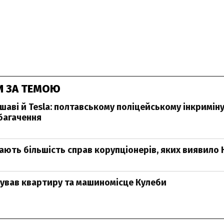
И ЗА ТЕМОЮ
шаві й Tesla: полтавському поліцейському інкримін
багачення
ають більшість справ корупціонерів, яких виявило 
ував квартиру та машиномісце Кулеби