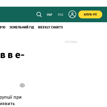
КЛУБ УП
УКР
РОС
В'Ю
ЗЕМЕЛЬНИЙ ГІД
WEEKLY CHARTS
РЕКЛАМА:
в в е-
рупції при
виявить