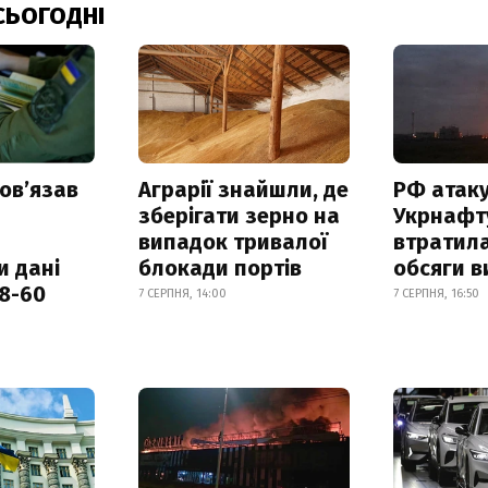
СЬОГОДНІ
овʼязав
Аграрії знайшли, де
РФ атак
зберігати зерно на
Укрнафту
випадок тривалої
втратила
и дані
блокади портів
обсяги в
18-60
7 СЕРПНЯ, 14:00
7 СЕРПНЯ, 16:50