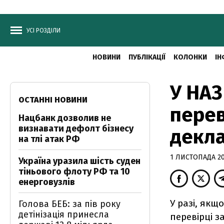
УСІ РОЗДІЛИ
НОВИНИ
ПУБЛІКАЦІЇ
КОЛОНКИ
ІН
У НАЗ
ОСТАННІ НОВИНИ
перев
Нацбанк дозволив не
визнавати дефолт бізнесу
декла
на тлі атак РФ
1 ЛИСТОПАДА 20
Україна уразила шість суден
тіньового флоту РФ та 10
енерговузлів
У разі, якщ
Голова БЕБ: за пів року
детінізація принесла
перевірці з