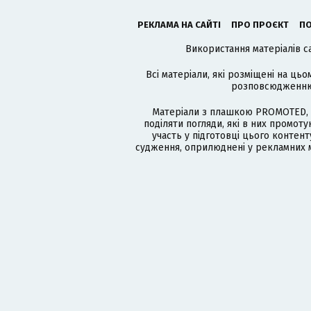
РЕКЛАМА НА САЙТІ
ПРО ПРОЄКТ
ПО
Використання матеріалів с
Всі матеріали, які розміщені на цьо
розповсюдженню в
Матеріали з плашкою PROMOTED, 
поділяти погляди, які в них промо
участь у підготовці цього контенту
судження, оприлюднені у рекламних м