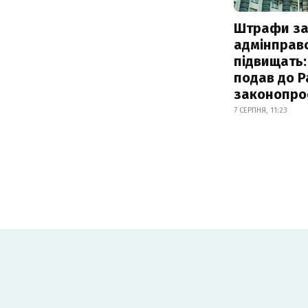
Штрафи з
адмінправ
підвищать:
подав до Р
законопро
7 СЕРПНЯ, 11:23