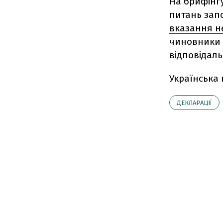
На брифінгу
питань зап
вказання н
чиновники т
відповідаль
Українська
ДЕКЛАРАЦІЇ