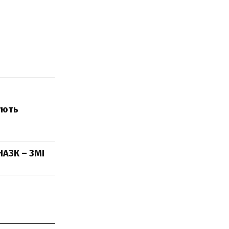
ують
НАЗК – ЗМІ