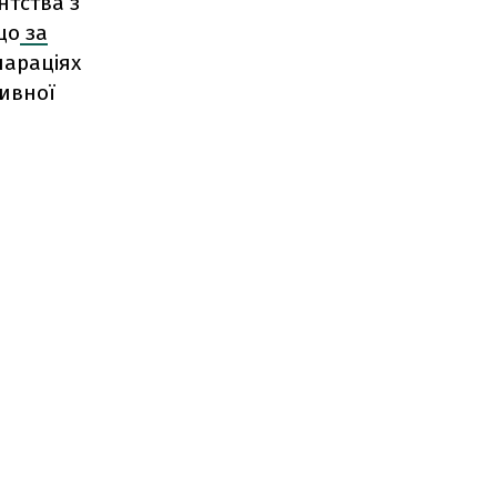
нтства з
що
за
лараціях
тивної