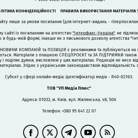
ЛІТИКА КОНФІДЕНЦІЙНОСТІ
ПРАВИЛА ВИКОРИСТАННЯ МАТЕРІАЛІВ 
айту лише за умови посилання (для інтернет-видань - гіперпосиланн
му сайті із посиланням на агентство
"Інтерфакс-Україна"
, не підля
 будь-якій формі, інакше як з письмового дозволу агентства "Ін
НОВИНИ КОМПАНІЙ та ПОЗИЦІЯ є рекламними та публікуються на п
туються. Матеріали з плашкою СПЕЦПРОЄКТ та ЗА ПІДТРИМКИ також
 і поділяє думки, висловлені у цих матеріалах. Редакція не несе ві
атеріалах. Згідно з українським законодавством відповідальність 
Cубєкт у сфері онлайн-медіа; ідентифікатор медіа - R40-02163.
ТОВ "УП Медіа Плюс"
Адреса: 01032, м. Київ, вул. Жилянська, 48, 50А
Телефон: +380 95 641 22 07