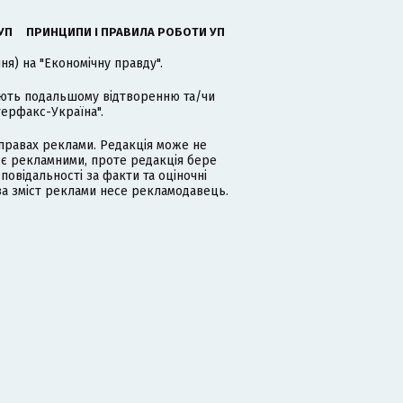
УП
ПРИНЦИПИ І ПРАВИЛА РОБОТИ УП
я) на "Економічну правду".
гають подальшому відтворенню та/чи
терфакс-Україна".
равах реклами. Редакція може не
 є рекламними, проте редакція бере
дповідальності за факти та оціночні
за зміст реклами несе рекламодавець.