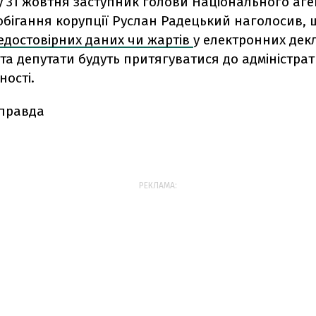
 31 жовтня заступник голови Національного аге
обігання корупції Руслан Радецький наголосив, 
едостовірних даних чи жартів
у електронних дек
а депутати будуть притягуватися до адміністра
ності.
 правда
РЕКЛАМА: