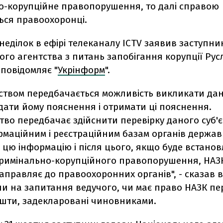
о-корупційне правопорушення, то далі справою
ься правоохоронці.
неділок в ефірі телеканалу ICTV заявив заступни
го агентства з питань запобігання корупції Рус
повідомляє "
Укрінформ
".
ством передбачається можливість викликати да
адати йому пояснення і отримати ці пояснення.
во передбачає здійснити перевірку даного суб'єк
рмаційним і реєстраційним базам органів держав
 цю інформацію і після цього, якщо буде встано
кримінально-корупційного правопорушення, НАЗ
аправляє до правоохоронних органів", - сказав в
чи на запитання ведучого, чи має право НАЗК пе
ошти, задекларовані чиновниками.