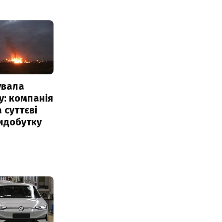
увала
: компанія
 суттєві
идобутку