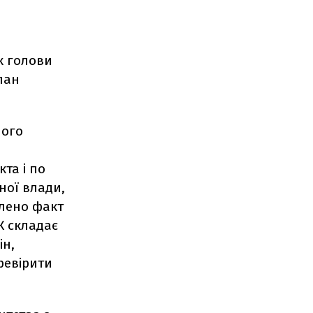
к голови
лан
ного
та і по
ної влади,
влено факт
К складає
ін,
ревірити