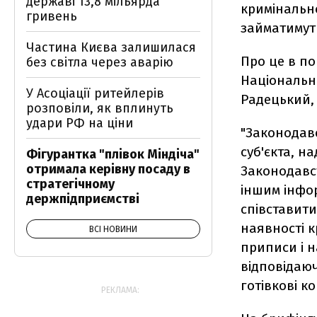
державі 13,8 мільярда
кримінальн
гривень
займатимут
Частина Києва залишилася
Про це в по
без світла через аварію
Національно
У Асоціації ритейлерів
Радецький, 
розповіли, як вплинуть
удари РФ на ціни
"Законодав
суб'єкта, н
Фігурантка "плівок Міндіча"
отримала керівну посаду в
Законодавст
стратегічному
іншим інфо
держпідприємстві
співставити
наявності 
ВСІ НОВИНИ
приписи і н
відповідаю
готівкові к
РЕКЛАМА: