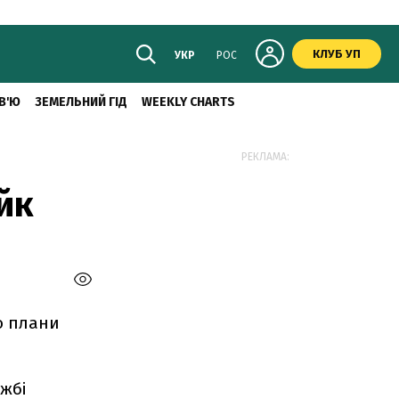
КЛУБ УП
УКР
РОС
В'Ю
ЗЕМЕЛЬНИЙ ГІД
WEEKLY CHARTS
РЕКЛАМА:
йк
о плани
жбі