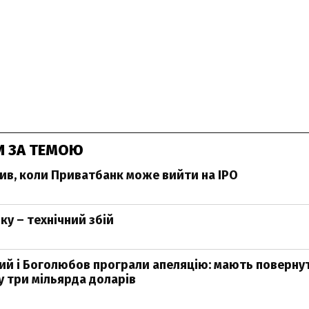
И ЗА ТЕМОЮ
ив, коли Приватбанк може вийти на IPO
ку – технічний збій
й і Боголюбов програли апеляцію: мають поверну
 три мільярда доларів