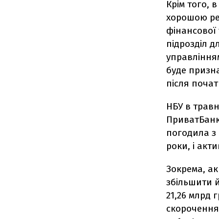
Крім того, 
хорошою ре
фінансової 
підрозділ д
управління
буде призн
після поча
НБУ в травн
ПриватБанк
погодила з 
роки, і акт
Зокрема, а
збільшити й
21,26 млрд 
скорочення 