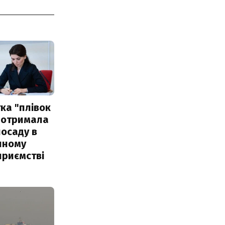
ка "плівок
 отримала
посаду в
чному
приємстві