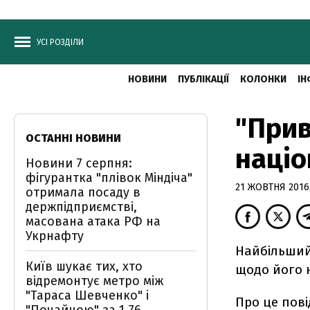
УСІ РОЗДІЛИ
НОВИНИ
ПУБЛІКАЦІЇ
КОЛОНКИ
ІН
"Прив
ОСТАННІ НОВИНИ
націо
Новини 7 серпня:
фігурантка "плівок Міндіча"
21 ЖОВТНЯ 2016,
отримала посаду в
держпідприємстві,
масована атака РФ на
Укрнафту
Найбільший
Київ шукає тих, хто
щодо його н
відремонтує метро між
"Тараса Шевченко" і
Про це пов