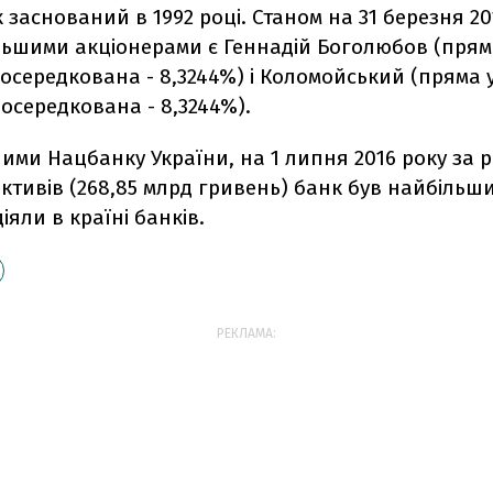
заснований в 1992 році. Станом на 31 березня 20
льшими акціонерами є Геннадій Боголюбов (пряма
посередкована - 8,3244%) і Коломойський (пряма у
посередкована - 8,3244%).
ними Нацбанку України, на 1 липня 2016 року за 
ктивів (268,85 млрд гривень) банк був найбільш
іяли в країні банків.
РЕКЛАМА: