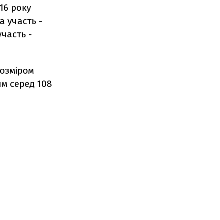
16 року
 участь -
часть -
розміром
им серед 108