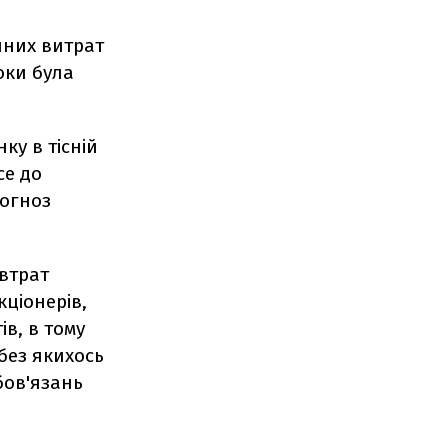
чних витрат
оки була
ку в тісній
се до
рогноз
 втрат
ціонерів,
в, в тому
 без якихось
бов'язань