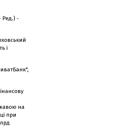
Ред.) -
оховський
ь і
риватБанк",
фінансову
ржавою на
оці при
млрд