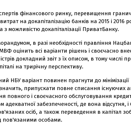
кспертів фінансового ринку, перевищення грани
итрат на докапіталізацію банків на 2015 і 2016 р
 з можливістю докапіталізації ПриватБанку.
морандумом, в разі необхідності правління Нацбан
 МВФ оцінить всі варіанти рішень і своєчасно вне
ністрів докладний звіт з їх описом, в тому числі п
піталі на трирічну перспективу.
й НБУ варіант повинен прагнути до мінімізації
значить, припускати повне списання існуючих ак
я повного і своєчасного обслуговування кредиті
м адекватної забезпеченості, де вона відсутня, і
ов'язаних осіб, а також переведення в капітал зо
д пов'язаними особами.