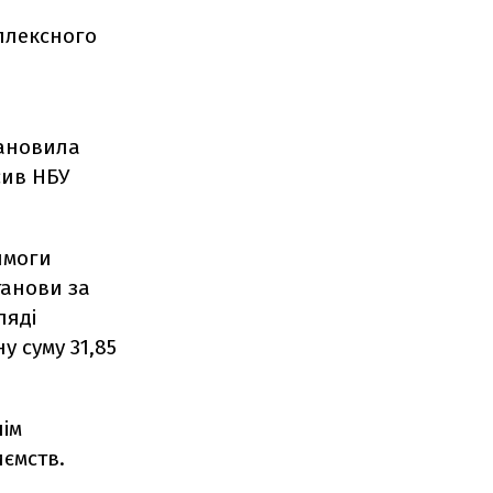
плексного
тановила
сив НБУ
имоги
танови за
ляді
у суму 31,85
нім
иємств.