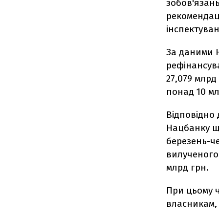
зобов'язан
рекомендац
інспектуван
За даними 
рефінансув
27,079 млрд
понад 10 мл
Відповідно 
Нацбанку що
березень-че
вилученого 
млрд грн.
При цьому 
власникам, 