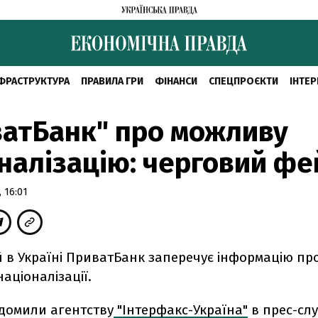
ФРАСТРУКТУРА
ПРАВИЛА ГРИ
ФІНАНСИ
СПЕЦПРОЄКТИ
ІНТЕР
атБанк" про можливу
налізацію: черговий фе
 16:01
 в Україні ПриватБанк заперечує інформацію пр
аціоналізації.
ідомили агентству
"Інтерфакс-Україна"
в прес-слу