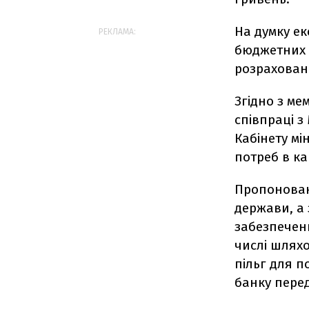
На думку е
РЕКЛАМА:
бюджетних в
розрахована
Згідно з ме
співпраці з
Кабінету мі
потреб в ка
Пропоновани
держави, а 
забезпеченн
числі шляхо
пільг для п
банку пере