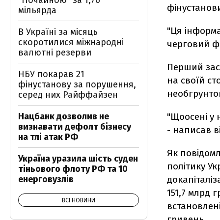
"Почайною" за 1,76
фінустанов
мільярда
"Ця інформа
В Україні за місяць
скоротилися міжнародні
черговий фе
валютні резерви
Перший зас
НБУ покарав 21
на своїй ст
фінустанову за порушення,
необгрунтов
серед них Райффайзен
Нацбанк дозволив не
"Щоосені у 
визнавати дефолт бізнесу
- написав в
на тлі атак РФ
Як повідомл
Україна уразила шість суден
політику Ук
тіньового флоту РФ та 10
енерговузлів
докапіталі
151,7 млрд г
ВСІ НОВИНИ
встановлені
гривень.