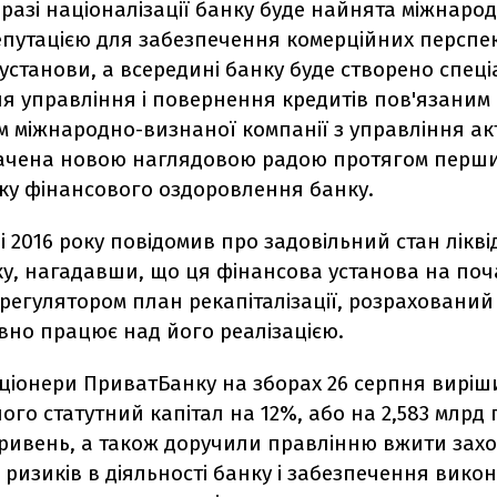
в разі націоналізації банку буде найнята міжнаро
путацією для забезпечення комерційних перспе
установи, а всередині банку буде створено спец
ля управління і повернення кредитів пов'язаним
м міжнародно-визнаної компанії з управління ак
ачена новою наглядовою радою протягом перших
тку фінансового оздоровлення банку.
і 2016 року повідомив про задовільний стан лікві
у, нагадавши, що ця фінансова установа на поч
регулятором план рекапіталізації, розрахований
ивно працює над його реалізацією.
кціонери ПриватБанку на зборах 26 серпня вирі
ого статутний капітал на 12%, або на 2,583 млрд 
гривень, а також доручили правлінню вжити зах
ризиків в діяльності банку і забезпечення вико