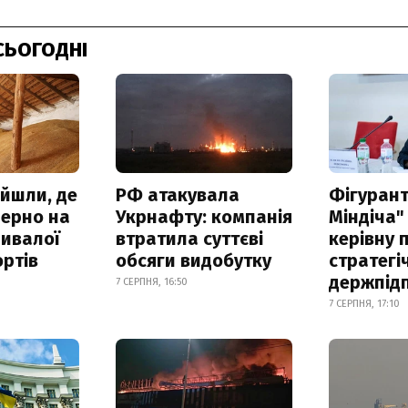
СЬОГОДНІ
айшли, де
РФ атакувала
Фігурант
зерно на
Укрнафту: компанія
Міндіча"
ривалої
втратила суттєві
керівну 
ртів
обсяги видобутку
стратегі
держпід
7 СЕРПНЯ, 16:50
7 СЕРПНЯ, 17:10