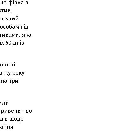
дна фірма з
ктив
іальний
 особам під
тивами, яка
 60 днів
дності
атку року
 на три
шили
гривень - до
одів щодо
нання