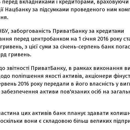
ь перед вкладниками і кредиторами, враховуючи
ії Нацбанку за підсумками проведеного ним ком
ня.
НБУ, заборгованість ПриватБанку за кредитами
ання перед центробанком на 1 січня 2016 року с
 гривень, з цієї суми за січень-серпень банк пога
рд гривень.
до звітності ПриватБанку, в рамках виконання в
до поліпшення якості активів, акціонери фінус
рвень 2016 року передали в його власність у виг
забезпечення активи пов'язаних осіб на загальн
частина цих активів банк планує здавати колиш
оскільки вони є складовою більш великих підпр