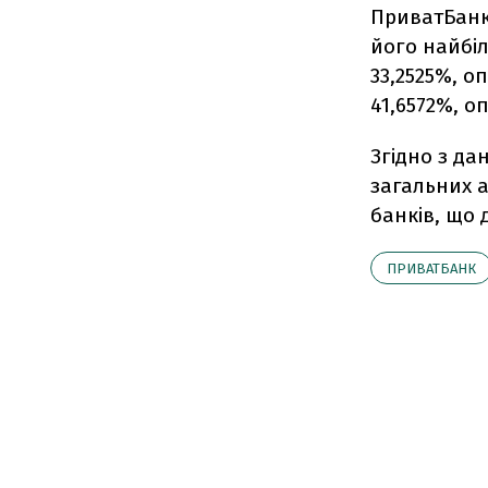
ПриватБанк 
його найбі
33,2525%, о
41,6572%, о
Згідно з да
загальних а
банків, що д
ПРИВАТБАНК