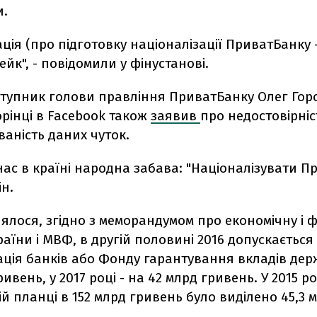
и.
ція (про підготовку націоналізації ПриватБанку - 
йк", - повідомили у фінустанові.
тупник голови правління ПриватБанку Олег Гор
орінці в Facebook також
заявив
про недостовірніст
аність даних чуток.
нас в країні народна забава: "Націоналізувати П
ін.
ялося, згідно з меморандумом про економічну і 
раїни і МВФ, в другій половині 2016 допускається
зація банків або Фонду гарантування вкладів де
ривень, у 2017 році - на 42 млрд гривень. У 2015 р
й планці в 152 млрд гривень було виділено 45,3 