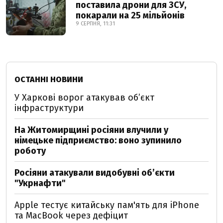
поставила дрони для ЗСУ,
покарали на 25 мільйонів
9 СЕРПНЯ, 11:31
ОСТАННІ НОВИНИ
У Харкові ворог атакував обʼєкт
інфраструктури
На Житомирщині росіяни влучили у
німецьке підприємство: воно зупинило
роботу
Росіяни атакували видобувні обʼєкти
"Укрнафти"
Apple тестує китайську пам'ять для iPhone
та MacBook через дефіцит