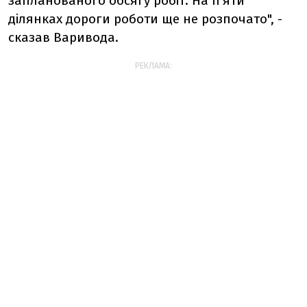
запланованого обсягу робіт. На п'яти
ділянках дороги роботи ще не розпочато", -
сказав Варивода.
РЕКЛАМА: