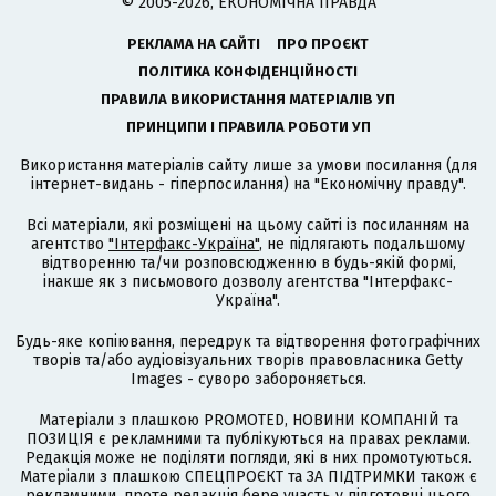
© 2005-2026, ЕКОНОМІЧНА ПРАВДА
РЕКЛАМА НА САЙТІ
ПРО ПРОЄКТ
ПОЛІТИКА КОНФІДЕНЦІЙНОСТІ
ПРАВИЛА ВИКОРИСТАННЯ МАТЕРІАЛІВ УП
ПРИНЦИПИ І ПРАВИЛА РОБОТИ УП
Використання матеріалів сайту лише за умови посилання (для
інтернет-видань - гіперпосилання) на "Економічну правду".
Всі матеріали, які розміщені на цьому сайті із посиланням на
агентство
"Інтерфакс-Україна"
, не підлягають подальшому
відтворенню та/чи розповсюдженню в будь-якій формі,
інакше як з письмового дозволу агентства "Інтерфакс-
Україна".
Будь-яке копіювання, передрук та відтворення фотографічних
творів та/або аудіовізуальних творів правовласника Getty
Images - суворо забороняється.
Матеріали з плашкою PROMOTED, НОВИНИ КОМПАНІЙ та
ПОЗИЦІЯ є рекламними та публікуються на правах реклами.
Редакція може не поділяти погляди, які в них промотуються.
Матеріали з плашкою СПЕЦПРОЄКТ та ЗА ПІДТРИМКИ також є
рекламними, проте редакція бере участь у підготовці цього