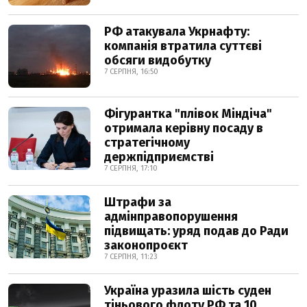
РФ атакувала Укрнафту:
компанія втратила суттєві
обсяги видобутку
7 СЕРПНЯ, 16:50
Фігурантка "плівок Міндіча"
отримала керівну посаду в
стратегічному
держпідприємстві
7 СЕРПНЯ, 17:10
Штрафи за
адмінправопорушення
підвищать: уряд подав до Ради
законопроєкт
7 СЕРПНЯ, 11:23
Україна уразила шість суден
тіньового флоту РФ та 10