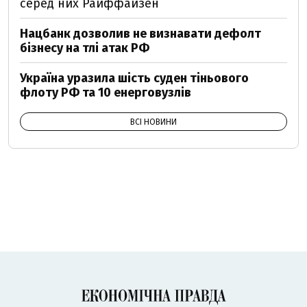
серед них Райффайзен
Нацбанк дозволив не визнавати дефолт
бізнесу на тлі атак РФ
Україна уразила шість суден тіньового
флоту РФ та 10 енерговузлів
ВСІ НОВИНИ