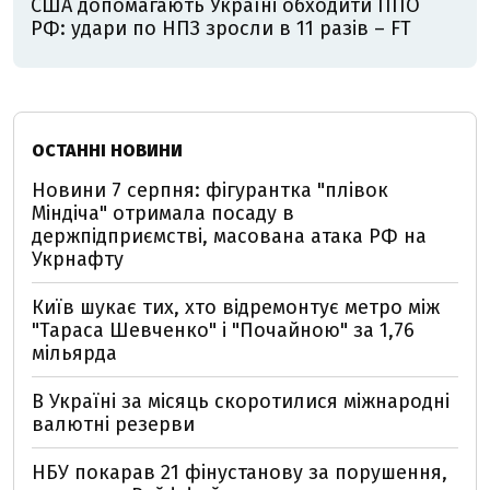
США допомагають Україні обходити ППО
РФ: удари по НПЗ зросли в 11 разів – FT
ОСТАННІ НОВИНИ
Новини 7 серпня: фігурантка "плівок
Міндіча" отримала посаду в
держпідприємстві, масована атака РФ на
Укрнафту
Київ шукає тих, хто відремонтує метро між
"Тараса Шевченко" і "Почайною" за 1,76
мільярда
В Україні за місяць скоротилися міжнародні
валютні резерви
НБУ покарав 21 фінустанову за порушення,