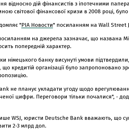
ня відносно дій фінансистів з іпотечними папер
ною світової фінансової кризи в 2008 році, було
домляє "
РІА Новости
" посиланням на Wall Street 
посиланням на джерела зазначає, що названа М
осить попередній характер.
и німецького банку висунуті умови підтвердили
 що кредитій організації було запропоновано зр
ропозицію.
Bank не планує укладати угоду щодо врегулюванн
ченої цифри. Переговори тільки почалися", - до
пише WSJ, юристи Deutsche Bank вважають, що су
ити 2-3 млрд дол.