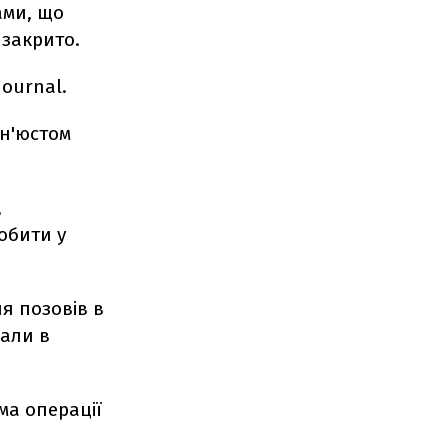
ами, що
 закрито.
Journal.
ін'юстом
,
обити у
я позовів в
дали в
ма операції