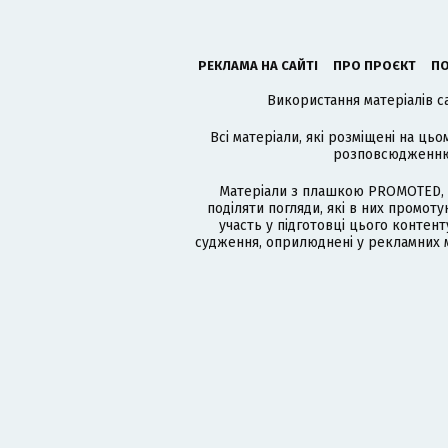
РЕКЛАМА НА САЙТІ
ПРО ПРОЄКТ
ПО
Використання матеріалів с
Всі матеріали, які розміщені на цьо
розповсюдженню в
Матеріали з плашкою PROMOTED, 
поділяти погляди, які в них промо
участь у підготовці цього контенту
судження, оприлюднені у рекламних м