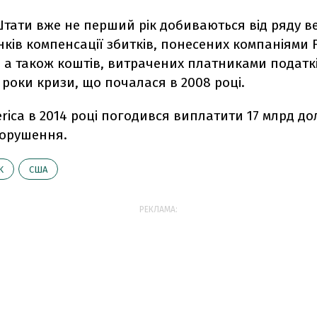
Штати вже не перший рік добиваються від ряду в
нків компенсації збитків, понесених компаніями F
, а також коштів, витрачених платниками податк
 роки кризи, що почалася в 2008 році.
rica в 2014 році погодився виплатити 17 млрд до
порушення.
K
США
РЕКЛАМА: