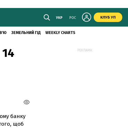
КЛУБ УП
УКР
РОС
В'Ю
ЗЕМЕЛЬНИЙ ГІД
WEEKLY CHARTS
 14
РЕКЛАМА:
ому банку
того, щоб