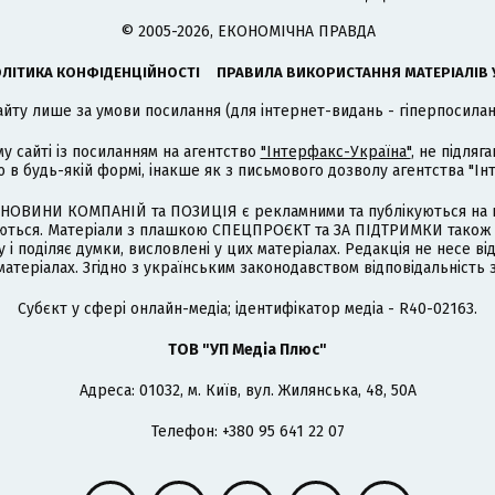
© 2005-2026, ЕКОНОМІЧНА ПРАВДА
ЛІТИКА КОНФІДЕНЦІЙНОСТІ
ПРАВИЛА ВИКОРИСТАННЯ МАТЕРІАЛІВ 
айту лише за умови посилання (для інтернет-видань - гіперпосиланн
му сайті із посиланням на агентство
"Інтерфакс-Україна"
, не підля
 будь-якій формі, інакше як з письмового дозволу агентства "Ін
НОВИНИ КОМПАНІЙ та ПОЗИЦІЯ є рекламними та публікуються на п
туються. Матеріали з плашкою СПЕЦПРОЄКТ та ЗА ПІДТРИМКИ також
 і поділяє думки, висловлені у цих матеріалах. Редакція не несе ві
атеріалах. Згідно з українським законодавством відповідальність 
Cубєкт у сфері онлайн-медіа; ідентифікатор медіа - R40-02163.
ТОВ "УП Медіа Плюс"
Адреса: 01032, м. Київ, вул. Жилянська, 48, 50А
Телефон: +380 95 641 22 07