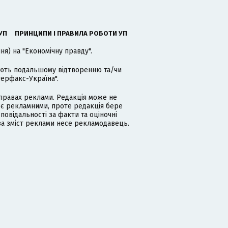
УП
ПРИНЦИПИ І ПРАВИЛА РОБОТИ УП
я) на "Економічну правду".
гають подальшому відтворенню та/чи
терфакс-Україна".
равах реклами. Редакція може не
 є рекламними, проте редакція бере
дповідальності за факти та оціночні
за зміст реклами несе рекламодавець.