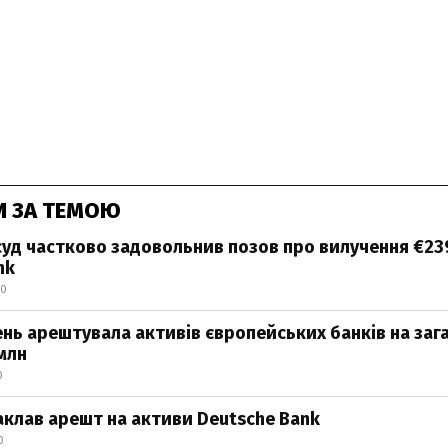
И ЗА ТЕМОЮ
суд частково задовольнив позов про вилучення €23
nk
50
нь арештувала активів європейських банків на зага
млн
0
наклав арешт на активи Deutsche Bank
0