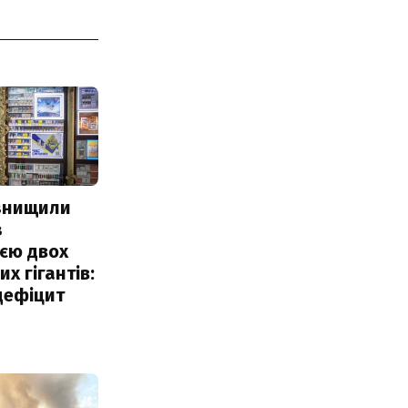
 знищили
з
єю двох
х гігантів:
дефіцит