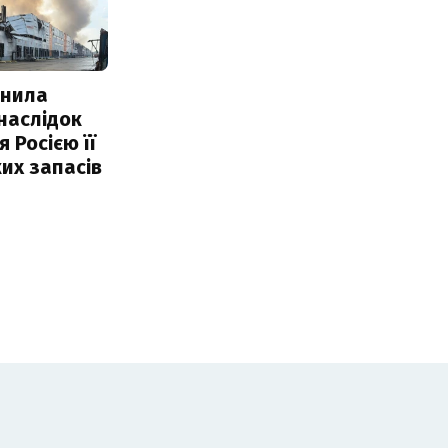
інила
наслідок
 Росією її
их запасів