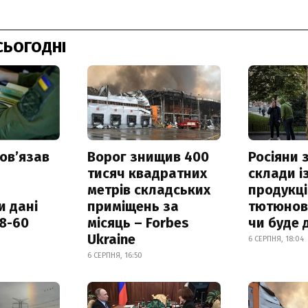
СЬОГОДНІ
овʼязав
Ворог знищив 400
Росіяни
тисяч квадратних
склади і
метрів складських
продукці
и дані
приміщень за
тютюнови
18-60
місяць – Forbes
чи буде 
Ukraine
6 СЕРПНЯ, 18:04
6 СЕРПНЯ, 16:50