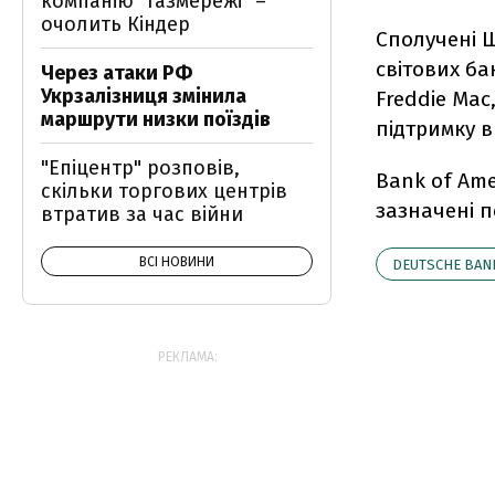
компанію "Газмережі" –
очолить Кіндер
Сполучені 
світових ба
Через атаки РФ
Укрзалізниця змінила
Freddie Mac
маршрути низки поїздів
підтримку в
"Епіцентр" розповів,
Bank of Ame
скільки торгових центрів
зазначені 
втратив за час війни
ВСІ НОВИНИ
DEUTSCHE BAN
РЕКЛАМА: