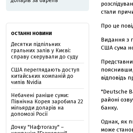
доларів за барель
розслідуван
стали причи
Про це пові
ОСТАННІ НОВИНИ
Видання з 
Десятки підпільних
США сума н
гральних залів у Києві:
справу скерували до суду
Представник
пояснивши,
США переглядають доступ
китайських компаній до
відповідь п
чипів Nvidia
"Deutsche 
Небачені раніше суми:
районі озву
Північна Корея заробила 22
банку.
мільярди доларів на
допомозі Росії
Однак, як 
Дочку "Нафтогазу" –
може станов