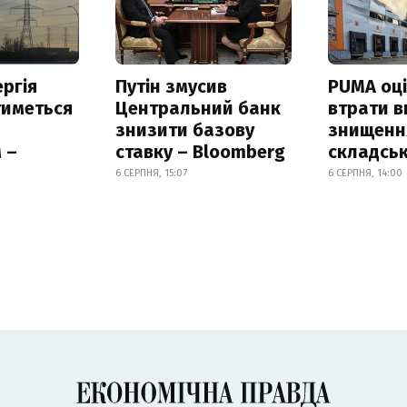
ргія
Путін змусив
PUMA оц
тиметься
Центральний банк
втрати в
знизити базову
знищення
 –
ставку – Bloomberg
складськ
6 СЕРПНЯ, 15:07
6 СЕРПНЯ, 14:00