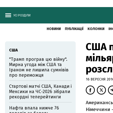
УСІ РОЗДІЛИ
НОВИНИ
ПУБЛІКАЦІЇ
КОЛОНКИ
ІН
США п
США
мілья
"Трамп програв цю війну".
Мирна угода між США та
розсл
Іраном не лишила сумнівів
про переможця
16 ВЕРЕСНЯ 2016
Стартові матчі США, Канади і
Мексики на ЧС-2026 зібрали
рекордні телерейтинги
Американсь
Нафта впала нижче 76
Німеччини -