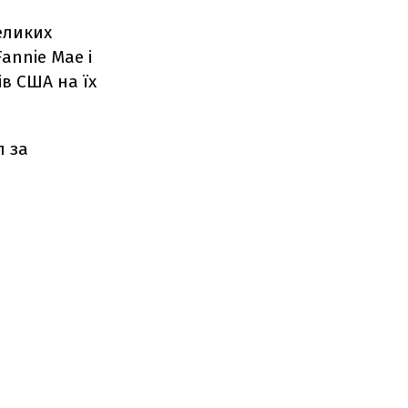
еликих
annie Mae і
ів США на їх
л за