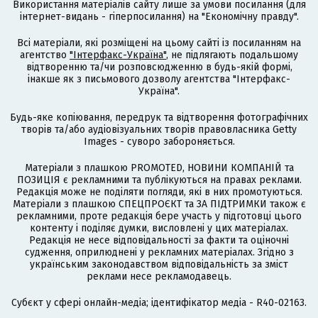
Використання матеріалів сайту лише за умови посилання (для
інтернет-видань - гіперпосилання) на "Економічну правду".
Всі матеріали, які розміщені на цьому сайті із посиланням на
агентство
"Інтерфакс-Україна"
, не підлягають подальшому
відтворенню та/чи розповсюдженню в будь-якій формі,
інакше як з письмового дозволу агентства "Інтерфакс-
Україна".
Будь-яке копіювання, передрук та відтворення фотографічних
творів та/або аудіовізуальних творів правовласника Getty
Images - суворо забороняється.
Матеріали з плашкою PROMOTED, НОВИНИ КОМПАНІЙ та
ПОЗИЦІЯ є рекламними та публікуються на правах реклами.
Редакція може не поділяти погляди, які в них промотуються.
Матеріали з плашкою СПЕЦПРОЄКТ та ЗА ПІДТРИМКИ також є
рекламними, проте редакція бере участь у підготовці цього
контенту і поділяє думки, висловлені у цих матеріалах.
Редакція не несе відповідальності за факти та оціночні
судження, оприлюднені у рекламних матеріалах. Згідно з
українським законодавством відповідальність за зміст
реклами несе рекламодавець.
Cубєкт у сфері онлайн-медіа; ідентифікатор медіа - R40-02163.