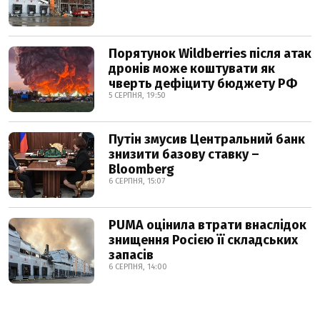
Порятунок Wildberries після атак
дронів може коштувати як
чверть дефіциту бюджету РФ
5 СЕРПНЯ, 19:50
Путін змусив Центральний банк
знизити базову ставку –
Bloomberg
6 СЕРПНЯ, 15:07
PUMA оцінила втрати внаслідок
знищення Росією її складських
запасів
6 СЕРПНЯ, 14:00