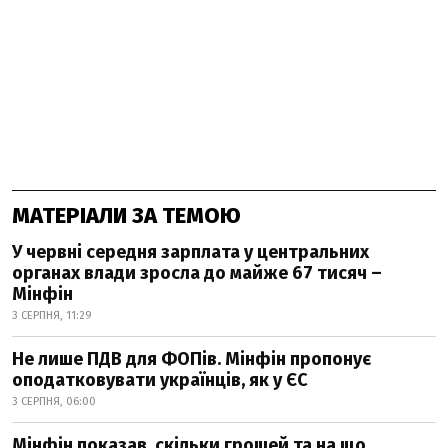
МАТЕРІАЛИ ЗА ТЕМОЮ
У червні середня зарплата у центральних
органах влади зросла до майже 67 тисяч –
Мінфін
3 СЕРПНЯ, 11:29
Не лише ПДВ для ФОПів. Мінфін пропонує
оподатковувати українців, як у ЄС
3 СЕРПНЯ, 06:00
Мінфін показав, скільки грошей та на що