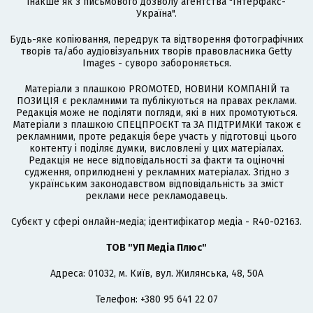
інакше як з письмового дозволу агентства "Інтерфакс-
Україна".
Будь-яке копіювання, передрук та відтворення фотографічних
творів та/або аудіовізуальних творів правовласника Getty
Images - суворо забороняється.
Матеріали з плашкою PROMOTED, НОВИНИ КОМПАНІЙ та
ПОЗИЦІЯ є рекламними та публікуються на правах реклами.
Редакція може не поділяти погляди, які в них промотуються.
Матеріали з плашкою СПЕЦПРОЄКТ та ЗА ПІДТРИМКИ також є
рекламними, проте редакція бере участь у підготовці цього
контенту і поділяє думки, висловлені у цих матеріалах.
Редакція не несе відповідальності за факти та оціночні
судження, оприлюднені у рекламних матеріалах. Згідно з
українським законодавством відповідальність за зміст
реклами несе рекламодавець.
Cубєкт у сфері онлайн-медіа; ідентифікатор медіа - R40-02163.
ТОВ "УП Медіа Плюс"
Адреса: 01032, м. Київ, вул. Жилянська, 48, 50А
Телефон: +380 95 641 22 07