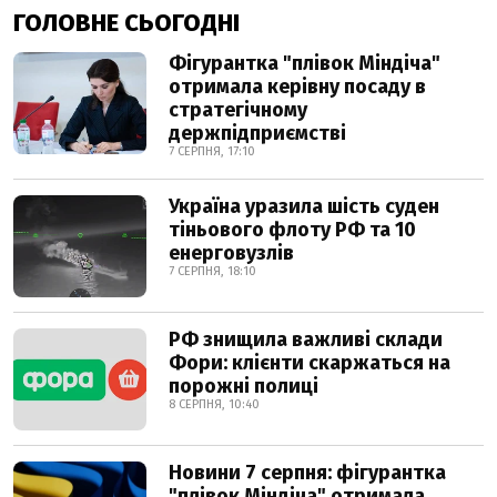
ГОЛОВНЕ СЬОГОДНІ
Фігурантка "плівок Міндіча"
отримала керівну посаду в
стратегічному
держпідприємстві
7 СЕРПНЯ, 17:10
Україна уразила шість суден
тіньового флоту РФ та 10
енерговузлів
7 СЕРПНЯ, 18:10
РФ знищила важливі склади
Фори: клієнти скаржаться на
порожні полиці
8 СЕРПНЯ, 10:40
Новини 7 серпня: фігурантка
"плівок Міндіча" отримала