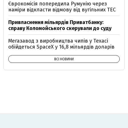
Єврокомісія попередила Румунію через
наміри відкласти відмову від вугільних ТЕС
Привласнення мільярдів Приватбанку:
справу Коломойського скерували до суду
Мегазавод з виробництва чипів у Техасі
обійдеться SpaceX у 16,8 мільярдів доларів
ВСІ НОВИНИ