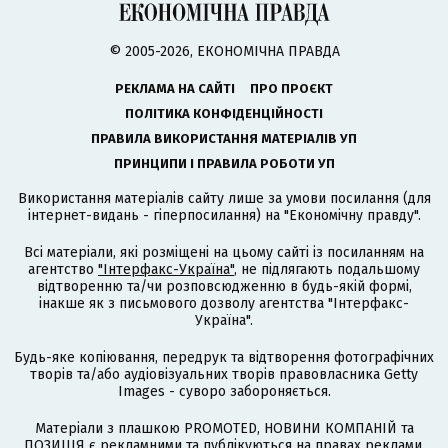
© 2005-2026, ЕКОНОМІЧНА ПРАВДА
РЕКЛАМА НА САЙТІ
ПРО ПРОЄКТ
ПОЛІТИКА КОНФІДЕНЦІЙНОСТІ
ПРАВИЛА ВИКОРИСТАННЯ МАТЕРІАЛІВ УП
ПРИНЦИПИ І ПРАВИЛА РОБОТИ УП
Використання матеріалів сайту лише за умови посилання (для
інтернет-видань - гіперпосилання) на "Економічну правду".
Всі матеріали, які розміщені на цьому сайті із посиланням на
агентство
"Інтерфакс-Україна"
, не підлягають подальшому
відтворенню та/чи розповсюдженню в будь-якій формі,
інакше як з письмового дозволу агентства "Інтерфакс-
Україна".
Будь-яке копіювання, передрук та відтворення фотографічних
творів та/або аудіовізуальних творів правовласника Getty
Images - суворо забороняється.
Матеріали з плашкою PROMOTED, НОВИНИ КОМПАНІЙ та
ПОЗИЦІЯ є рекламними та публікуються на правах реклами.