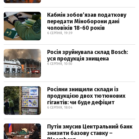
Кабмін зобовʼязав податкову
передати Міноборони дані
чоловіків 18-60 років
6 СЕРПНЯ, 19:39
Росія зруйнувала склад Bosch:
уся продукція знищена
6 СЕРПНЯ, 10:50
Росіяни знищили склади із
продукцією двох тютюнових
гігантів: чи буде дефіцит
6 СЕРПНЯ, 18:04
Путін змусив Центральний банк
знизити базову ставку –