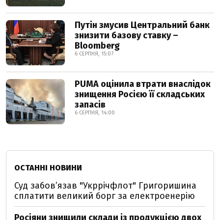
Путін змусив Центральний банк
знизити базову ставку –
Bloomberg
6 СЕРПНЯ, 15:07
PUMA оцінила втрати внаслідок
знищення Росією її складських
запасів
6 СЕРПНЯ, 14:00
ОСТАННІ НОВИНИ
Суд забов’язав "Укррічфлот" Григоришина
сплатити великий борг за електроенерію
Росіяни знищили склади із продукцією двох