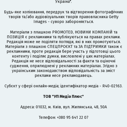
Україна".
Будь-яке копіювання, передрук та відтворення фотографічних
творів та/або аудіовізуальних творів правовласника Getty
Images - суворо забороняється.
Матеріали з плашкою PROMOTED, НОВИНИ КОМПАНІЙ та
ПОЗИЦІЯ є рекламними та публікуються на правах реклами.
Редакція може не поділяти погляди, які в них промотуються.
Матеріали з плашкою СПЕЦПРОЄКТ та ЗА ПІДТРИМКИ також є
рекламними, проте редакція бере участь у підготовці цього
контенту і поділяє думки, висловлені у цих матеріалах.
Редакція не несе відповідальності за факти та оціночні
судження, оприлюднені у рекламних матеріалах. Згідно з
українським законодавством відповідальність за зміст
реклами несе рекламодавець.
Cубєкт у сфері онлайн-медіа; ідентифікатор медіа - R40-02163.
ТОВ "УП Медіа Плюс"
Адреса: 01032, м. Київ, вул. Жилянська, 48, 50А
Телефон: +380 95 641 22 07